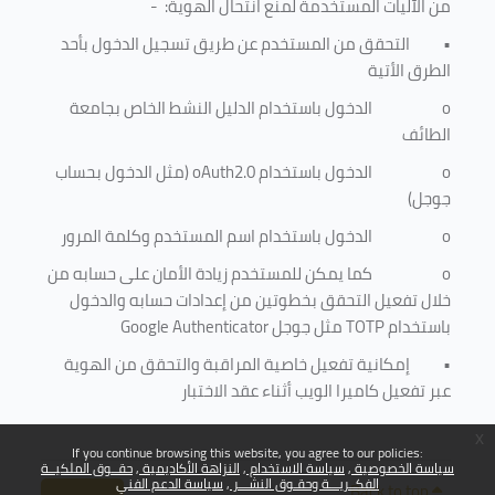
من الآليات المستخدمة لمنع
انتحال الهوية
: -
•
التحقق من المستخدم عن طريق تسجيل الدخول بأحد
الطرق الأتية
o
الدخول باستخدام الدليل النشط الخاص بجامعة
الطائف
o
الدخول باستخدام
oAuth2.0
(مثل الدخول بحساب
جوجل)
o
الدخول باستخدام اسم المستخدم وكلمة المرور
o
كما يمكن للمستخدم زيادة الأمان على حسابه من
خلال تفعيل التحقق بخطوتين من إعدادات حسابه والدخول
باستخدام
TOTP
مثل جوجل
Google Authenticator
•
إمكانية تفعيل خاصية المراقبة والتحقق من الهوية
عبر تفعيل كاميرا الويب أثناء عقد الاختبار
x
If you continue browsing this website, you agree to our policies:
سياسة الخصوصية
سياسة الاستخدام
النزاهة الأكاديمية
حقــوق الملكيــة
الفكــريـــة وحقـوق النشـــر
سياسة الدعم الفني
Back to top