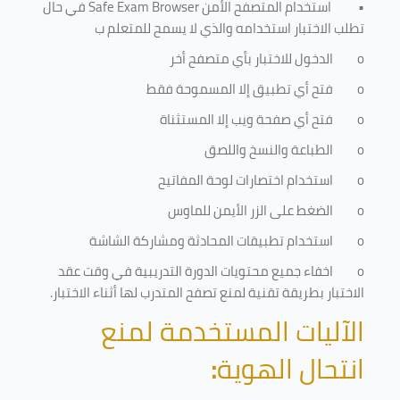
•
استخدام المتصفح الأمن
Safe Exam Browser
في حال
تطلب الاختبار استخدامه والذي لا يسمح للمتعلم ب
o
الدخول للاختبار بأي متصفح أخر
o
فتح أي تطبيق إلا المسموحة فقط
o
فتح أي صفحة ويب إلا المستثناة
o
الطباعة والنسخ واللصق
o
استخدام اختصارات لوحة المفاتيح
o
الضغط على الزر الأيمن للماوس
o
استخدام تطبيقات المحادثة ومشاركة الشاشة
o
اخفاء جميع محتويات الدورة التدريبية في وقت عقد
الاختبار بطريقة تقنية لمنع تصفح المتدرب لها أثناء الاختبار.
الآليات المستخدمة لمنع
انتحال الهوية
: