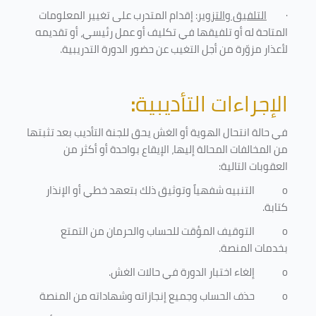
·
التلفيق والتزوير
: إقدام المتدرب على تغيير المعلومات
المتاحة له أو تلفيقها في تكليف أو عمل رئيسي، أو تقديمه
لأعذار مزوّرة من أجل التغيب عن حضور الدورة التدريبية
.
الإجراءات التأديبية
:
في حالة انتحال الهوية أو الغش يحق للجنة التأديب بعد تثبتها
من المخالفات المحالة إليها، الإيقاع بواحدة أو أكثر من
العقوبات التالية:
o
التنبيه شفهياً وتوثيق ذلك بتعهد خطي أو الإنذار
كتابة.
o
التوقيف المؤقت للحساب والحرمان من التمتع
بخدمات المنصة
.
o
إلغاء اختبار الدورة في حالات الغش.
o
حذف الحساب وجميع إنجازاته وشهاداته من المنصة