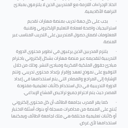
اتخاذ الإجراءات اللازمة مع المتدربين الذين لا يلتزمون بمبادئ
النزاهة الأكاديمية.
·
يجب على كل جهة تدريب بمنصة مهارات تقديم
استراتيجيات واضحة لعمادة التعليم الإلكتروني وتقنية
المعلومات لضمان حصول المتدربين على التدريب المناسب عبر
المنصة.
·
يلتزم المدربين الذين يرغبون في تطوير محتوى الدورة
التدريبية لتقديمه عبر منصة مهارات بشكل إلكتروني باحترام
مبادئ حقوق الملكية الفكرية ومبادئ النشر. وذلك من خلال
التوقيع على نموذج تعهد وإقرار بإعداد محتوى تدريبي. وتتم
الإشارة إلى المراجع والمصادر التي يتم استخدامها في إعداد
الدورة التدريبية في حال استخدام كائنات تعليمية مفتوحة
المصدر حيث يتم احترام جميع تراخيص المشاع الإبداعي.
·
كما يقر المدرب بجامعة الطائف أن كل محتوى إلكتروني
يُنتج على المنصة من محاضرات مسجلة أو بنوك أسئلة الاختبار
أو كائنات تعليمية مختلفة هي ملك لجامعة الطائف ويمكنها
استخدامها لأي غرض
.