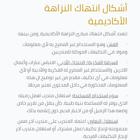
أشكال انتهاك النزاهة
الأكاديمية
تتعدد أشكال انتهاك مبادئ النزاهة الأكاديمية، ومن بينها
:
·
الغش
: وهو الاستخدام غير المصرح به لأي معلومات
ومواد في التكليفات
الموكلة للمتدربين
.
·
السرقة الفكرية/ الانتحال الأدبي
: اقتباس عبارات وأعمال
الآخرين، والاستخدام غير المصرح له الفكرية والأدبية أو لأي
معلومات في أي تكليف مقدم من غير توضيح ان هذه
المعلومات المذكورة في داخل المحتوى تعتبر مرجعًا
.
·
سوء استخدام المساعدة
: استغلال متدرب لعمل زميله
الذي يوفر له المساعدة بنية طيبة، كأن ينقل من تقرير خاص
وضعه هذا الزميل أو من اختبار قديم، دون إعلامه بذلك
.
·
استغلال التعاون
: اعتماد المتدرب على متدرب آخر ضمن
مجموعته لإنجاز تكليف/عمل مشترك، أو استغلال متدرب آخر
لإنجاز
التكليفات الفردية
.