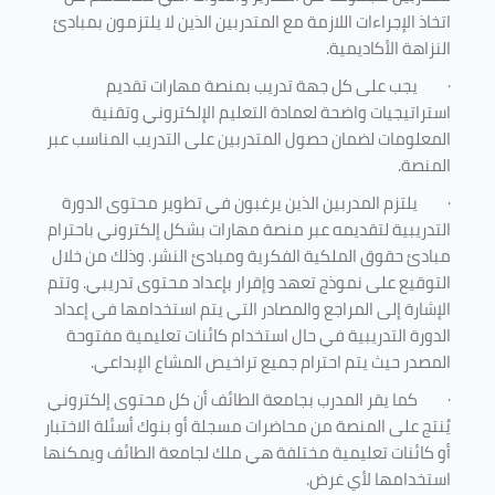
اتخاذ الإجراءات اللازمة مع المتدربين الذين لا يلتزمون بمبادئ
النزاهة الأكاديمية.
·
يجب على كل جهة تدريب بمنصة مهارات تقديم
استراتيجيات واضحة لعمادة التعليم الإلكتروني وتقنية
المعلومات لضمان حصول المتدربين على التدريب المناسب عبر
المنصة.
·
يلتزم المدربين الذين يرغبون في تطوير محتوى الدورة
التدريبية لتقديمه عبر منصة مهارات بشكل إلكتروني باحترام
مبادئ حقوق الملكية الفكرية ومبادئ النشر. وذلك من خلال
التوقيع على نموذج تعهد وإقرار بإعداد محتوى تدريبي. وتتم
الإشارة إلى المراجع والمصادر التي يتم استخدامها في إعداد
الدورة التدريبية في حال استخدام كائنات تعليمية مفتوحة
المصدر حيث يتم احترام جميع تراخيص المشاع الإبداعي.
·
كما يقر المدرب بجامعة الطائف أن كل محتوى إلكتروني
يُنتج على المنصة من محاضرات مسجلة أو بنوك أسئلة الاختبار
أو كائنات تعليمية مختلفة هي ملك لجامعة الطائف ويمكنها
استخدامها لأي غرض
.