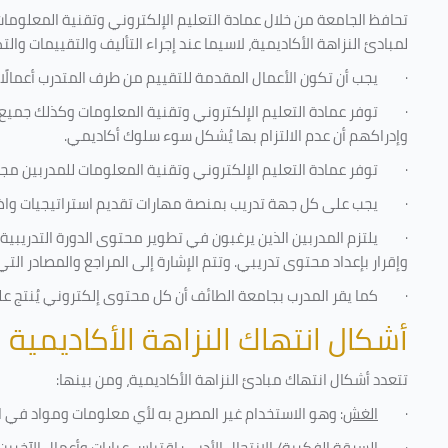
تحافظ الجامعة من خلال عمادة التعليم الإلكتروني وتقنية المعلومات
لمبادئ النزاهة الأكاديمية، لاسيما عند إجراء التأليف والتقييمات والت
·
يجب أن تكون الأعمال المقدمة للتقييم من طرف المتدرب أعمالًا
·
توفر عمادة التعليم الإلكتروني وتقنية المعلومات وكذلك جميع ش
وإدراكهم أن عدم الالتزام بها يُشكل سوء سلوك أكاديمي.
·
توفر عمادة التعليم الإلكتروني وتقنية المعلومات للمدربين مجموع
·
يجب على كل جهة تدريب بمنصة مهارات تقديم استراتيجيات واضحة
·
يلتزم المدربين الذين يرغبون في تطوير محتوى الدورة التدريب
وإقرار بإعداد محتوى تدريبي. وتتم الإشارة إلى المراجع والمصادر ال
·
كما يقر المدرب بجامعة الطائف أن كل محتوى إلكتروني يُنتج 
أشكال انتهاك النزاهة الأكاديمية
تتعدد أشكال انتهاك مبادئ النزاهة الأكاديمية، ومن بينها
:
·
الغش
: وهو الاستخدام غير المصرح به لأي معلومات ومواد في ا
·
السرقة الفكرية/ الانتحال الأدبي
: اقتباس عبارات وأعمال الآخر