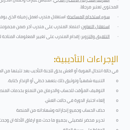
المحتوى تعتبر مرجعًا
.
·
سوء استخدام المساعدة
: استغلال متدرب لعمل زميله الذي يوفر
·
استغلال التعاون
: اعتماد المتدرب على متدرب آخر ضمن مجموعته 
·
التلفيق والتزوير
: إقدام المتدرب على تغيير المعلومات المتاحة ل
الإجراءات التأديبية
:
في حالة انتحال الهوية أو الغش يحق للجنة التأديب بعد تثبتها من المخا
o
التنبيه شفهياً وتوثيق ذلك بتعهد خطي أو الإنذار كتابة.
o
التوقيف المؤقت للحساب والحرمان من التمتع بخدمات المنص
o
إلغاء اختبار الدورة في حالات الغش.
o
حذف الحساب وجميع إنجازاته وشهاداته من المنصة
o
تحرير محضر تفصيلي بجميع ما حدث مع ارفاق الأدلة ان وجدت
o
الحفاظ على سرية الحالة.