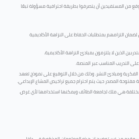
وقع من المستفيدين أن يتصرفوا بطريقة احترافية مسؤولة تبعًا
 لضمان التزامهم بمتطلبات الحفاظ على النزاهة الأكاديمية
ربين الذين لا يلتزمون بمبادئ النزاهة الأكاديمية.
لى التدريب المناسب عبر المنصة.
 الفكرية ومبادئ النشر. وذلك من خلال التوقيع على نموذج تعهد
ية مفتوحة المصدر حيث يتم احترام جميع تراخيص المشاع الإبداعي.
ية مختلفة هي ملك لجامعة الطائف ويمكنها استخدامها لأي غرض
.
كليف مقدم من غير توضيح ان هذه المعلومات المذكورة في داخل