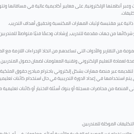
 وعبر أنظمتها الإلكترونية، على معايير أكاديمية عالية في مساقاتها وتت
كليفات.
 ذاتية غير مقتبسة لإثبات المهارات المكتسبة وتحقيق أهداف التدريب.
ركائها من جهات مقدمة للتدريب، إرشادات ودعمًا فنيًا متواصلاً للمتدربين
ة من التقارير والأدوات التي تساعدهم من اتخاذ الإجراءات اللازمة مع المتد
 لعمادة التعليم الإلكتروني وتقنية المعلومات لضمان حصول المتدربين ع
ية لتقديمه عبر منصة مهارات بشكل إلكتروني باحترام مبادئ حقوق الملكية
تي يتم استخدامها في إعداد الدورة التدريبية في حال استخدام كائنات تعليم
على المنصة من محاضرات مسجلة أو بنوك أسئلة الاختبار أو كائنات تعليم
لتكليفات
الموكلة للمتدربين
.
ين، والاستخدام غير المصرح له الفكرية والأدبية أو لأي معلومات في أي ت