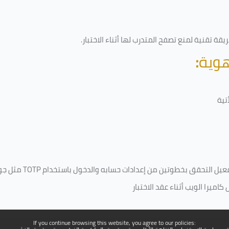
قة تقنية لمنع تصفح المتدرب لها أثناء الاختبار.
هوية
:
تية
فعيل التحقق بخطوتين من إعدادات حسابه والدخول باستخدام
TOTP
مثل جو
ميرا الويب أثناء عقد الاختبار
If you continue browsing this website, you agree to our policies: