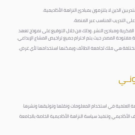
ربين الذين لا يلتزمون بمبادئ النزاهة الأكاديمية.
لى التدريب المناسب عبر المنصة.
 الفكرية ومبادئ النشر. وذلك من خلال التوقيع على نموذج تعهد
ية مفتوحة المصدر حيث يتم احترام جميع تراخيص المشاع الإبداعي.
ية مختلفة هي ملك لجامعة الطائف ويمكنها استخدامها لأي غرض
.
ونـي
قامة العلمية في استخدام المعلومات ونقلها وتوثيقها ونشرها
رف الأكاديمي وتنفيذ سياسة النزاهة الأكاديمية الخاصة بالجامعة