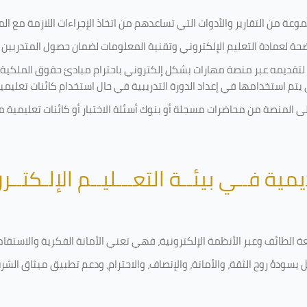
ة من التقارير والأدوات التي تساعدهم من اتخاذ الإجراءات اللازمة مع المتد
 لعمادة التعليم الإلكتروني وتقنية المعلومات لضمان حصول المتدربين ع
ية لتقديمه عبر منصة مهارات بشكل إلكتروني باحترام مبادئ حقوق الملكية
تي يتم استخدامها في إعداد الدورة التدريبية في حال استخدام كائنات تعليم
على المنصة من محاضرات مسجلة أو بنوك أسئلة الاختبار أو كائنات تعليم
يمية فــي بيئــة التعـــليــم الإلـكتــر
امعة الطائف وعبر الأنظمة الإلكترونية، فهي تعني الأمانة الفكرية والاست
 يسودهُ روح الثقة، والأمانة، والإنصاف، والاحترام، ودعم تطبيق ميثاق الش