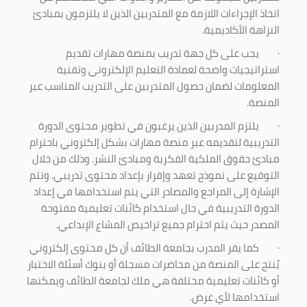
اتخاذ الإجراءات اللازمة مع المتدربين الذين لا يلتزمون بمبادئ
النزاهة الأكاديمية.
·
يجب على كل جهة تدريب بمنصة مهارات تقديم
استراتيجيات واضحة لعمادة التعليم الإلكتروني وتقنية
المعلومات لضمان حصول المتدربين على التدريب المناسب عبر
المنصة.
·
يلتزم المدربين الذين يرغبون في تطوير محتوى الدورة
التدريبية لتقديمه عبر منصة مهارات بشكل إلكتروني باحترام
مبادئ حقوق الملكية الفكرية ومبادئ النشر. وذلك من خلال
التوقيع على نموذج تعهد وإقرار بإعداد محتوى تدريبي. وتتم
الإشارة إلى المراجع والمصادر التي يتم استخدامها في إعداد
الدورة التدريبية في حال استخدام كائنات تعليمية مفتوحة
المصدر حيث يتم احترام جميع تراخيص المشاع الإبداعي.
·
كما يقر المدرب بجامعة الطائف أن كل محتوى إلكتروني
يُنتج على المنصة من محاضرات مسجلة أو بنوك أسئلة الاختبار
أو كائنات تعليمية مختلفة هي ملك لجامعة الطائف ويمكنها
استخدامها لأي غرض
.