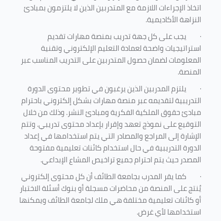
اتخاذ الإجراءات اللازمة مع المتدربين الذين لا يلتزمون بمبادئ
النزاهة الأكاديمية.
·
يجب على كل جهة تدريب بمنصة مهارات تقديم
استراتيجيات واضحة لعمادة التعليم الإلكتروني وتقنية
المعلومات لضمان حصول المتدربين على التدريب المناسب عبر
المنصة.
·
يلتزم المدربين الذين يرغبون في تطوير محتوى الدورة
التدريبية لتقديمه عبر منصة مهارات بشكل إلكتروني باحترام
مبادئ حقوق الملكية الفكرية ومبادئ النشر. وذلك من خلال
التوقيع على نموذج تعهد وإقرار بإعداد محتوى تدريبي. وتتم
الإشارة إلى المراجع والمصادر التي يتم استخدامها في إعداد
الدورة التدريبية في حال استخدام كائنات تعليمية مفتوحة
المصدر حيث يتم احترام جميع تراخيص المشاع الإبداعي.
·
كما يقر المدرب بجامعة الطائف أن كل محتوى إلكتروني
يُنتج على المنصة من محاضرات مسجلة أو بنوك أسئلة الاختبار
أو كائنات تعليمية مختلفة هي ملك لجامعة الطائف ويمكنها
استخدامها لأي غرض
.