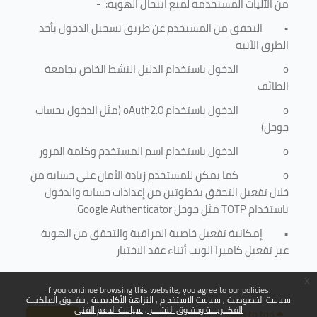
من الآليات المستخدمة لمنع
انتحال الهوية
: -
•
التحقق من المستخدم عن طريق تسجيل الدخول بأحد
الطرق الأتية
o
الدخول باستخدام الدليل النشط الخاص بجامعة
الطائف
o
الدخول باستخدام
oAuth2.0
(مثل الدخول بحساب
جوجل)
o
الدخول باستخدام اسم المستخدم وكلمة المرور
o
كما يمكن للمستخدم زيادة الأمان على حسابه من
خلال تفعيل التحقق بخطوتين من إعدادات حسابه والدخول
باستخدام
TOTP
مثل جوجل
Google Authenticator
•
إمكانية تفعيل خاصية المراقبة والتحقق من الهوية
عبر تفعيل كاميرا الويب أثناء عقد الاختبار
x
If you continue browsing this website, you agree to our policies:
سياسة الخصوصية
سياسة الاستخدام
النزاهة الأكاديمية
حقــوق الملكيــة
الفكــريـــة وحقـوق النشـــر
سياسة الدعم الفني
Back to top