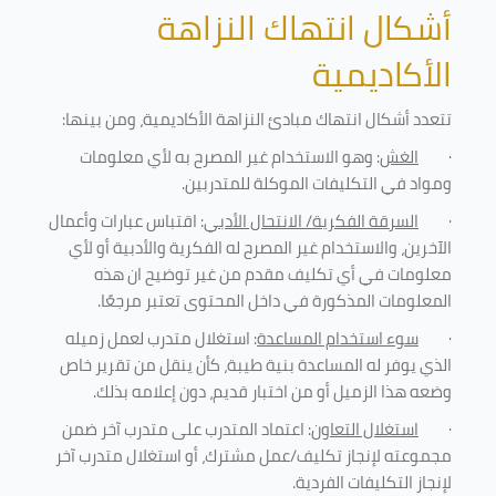
أشكال انتهاك النزاهة
الأكاديمية
تتعدد أشكال انتهاك مبادئ النزاهة الأكاديمية، ومن بينها
:
·
الغش
: وهو الاستخدام غير المصرح به لأي معلومات
ومواد في التكليفات
الموكلة للمتدربين
.
·
السرقة الفكرية/ الانتحال الأدبي
: اقتباس عبارات وأعمال
الآخرين، والاستخدام غير المصرح له الفكرية والأدبية أو لأي
معلومات في أي تكليف مقدم من غير توضيح ان هذه
المعلومات المذكورة في داخل المحتوى تعتبر مرجعًا
.
·
سوء استخدام المساعدة
: استغلال متدرب لعمل زميله
الذي يوفر له المساعدة بنية طيبة، كأن ينقل من تقرير خاص
وضعه هذا الزميل أو من اختبار قديم، دون إعلامه بذلك
.
·
استغلال التعاون
: اعتماد المتدرب على متدرب آخر ضمن
مجموعته لإنجاز تكليف/عمل مشترك، أو استغلال متدرب آخر
لإنجاز
التكليفات الفردية
.