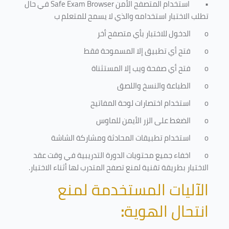
•
استخدام المتصفح الأمن
Safe Exam Browser
في حال
تطلب الاختبار استخدامه والذي لا يسمح للمتعلم ب
o
الدخول للاختبار بأي متصفح أخر
o
فتح أي تطبيق إلا المسموحة فقط
o
فتح أي صفحة ويب إلا المستثناة
o
الطباعة والنسخ واللصق
o
استخدام اختصارات لوحة المفاتيح
o
الضغط على الزر الأيمن للماوس
o
استخدام تطبيقات المحادثة ومشاركة الشاشة
o
اخفاء جميع محتويات الدورة التدريبية في وقت عقد
الاختبار بطريقة تقنية لمنع تصفح المتدرب لها أثناء الاختبار.
الآليات المستخدمة لمنع
انتحال الهوية
: