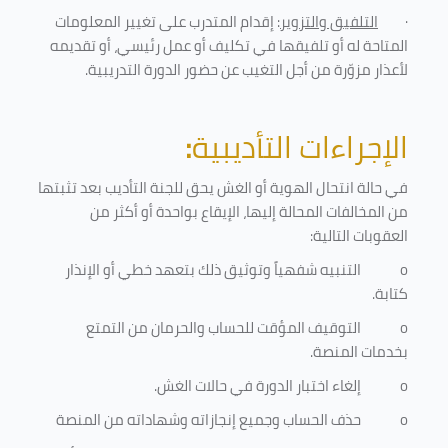
·
التلفيق والتزوير
: إقدام المتدرب على تغيير المعلومات
المتاحة له أو تلفيقها في تكليف أو عمل رئيسي، أو تقديمه
لأعذار مزوّرة من أجل التغيب عن حضور الدورة التدريبية
.
الإجراءات التأديبية
:
في حالة انتحال الهوية أو الغش يحق للجنة التأديب بعد تثبتها
من المخالفات المحالة إليها، الإيقاع بواحدة أو أكثر من
العقوبات التالية:
o
التنبيه شفهياً وتوثيق ذلك بتعهد خطي أو الإنذار
كتابة.
o
التوقيف المؤقت للحساب والحرمان من التمتع
بخدمات المنصة
.
o
إلغاء اختبار الدورة في حالات الغش.
o
حذف الحساب وجميع إنجازاته وشهاداته من المنصة