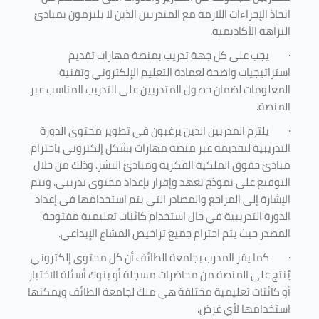
اتخاذ الإجراءات اللازمة مع المتدربين الذين لا يلتزمون بمبادئ
النزاهة الأكاديمية.
·
يجب على كل جهة تدريب بمنصة مهارات تقديم
استراتيجيات واضحة لعمادة التعليم الإلكتروني وتقنية
المعلومات لضمان حصول المتدربين على التدريب المناسب عبر
المنصة.
·
يلتزم المدربين الذين يرغبون في تطوير محتوى الدورة
التدريبية لتقديمه عبر منصة مهارات بشكل إلكتروني باحترام
مبادئ حقوق الملكية الفكرية ومبادئ النشر. وذلك من خلال
التوقيع على نموذج تعهد وإقرار بإعداد محتوى تدريبي. وتتم
الإشارة إلى المراجع والمصادر التي يتم استخدامها في إعداد
الدورة التدريبية في حال استخدام كائنات تعليمية مفتوحة
المصدر حيث يتم احترام جميع تراخيص المشاع الإبداعي.
·
كما يقر المدرب بجامعة الطائف أن كل محتوى إلكتروني
يُنتج على المنصة من محاضرات مسجلة أو بنوك أسئلة الاختبار
أو كائنات تعليمية مختلفة هي ملك لجامعة الطائف ويمكنها
استخدامها لأي غرض
.