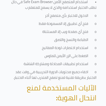
•
استخدام المتصفح الأمن
Safe Exam Browser
في حال
تطلب الاختبار استخدامه والذي لا يسمح للمتعلم ب
o
الدخول للاختبار بأي متصفح أخر
o
فتح أي تطبيق إلا المسموحة فقط
o
فتح أي صفحة ويب إلا المستثناة
o
الطباعة والنسخ واللصق
o
استخدام اختصارات لوحة المفاتيح
o
الضغط على الزر الأيمن للماوس
o
استخدام تطبيقات المحادثة ومشاركة الشاشة
o
اخفاء جميع محتويات الدورة التدريبية في وقت عقد
الاختبار بطريقة تقنية لمنع تصفح المتدرب لها أثناء الاختبار.
الآليات المستخدمة لمنع
انتحال الهوية
: