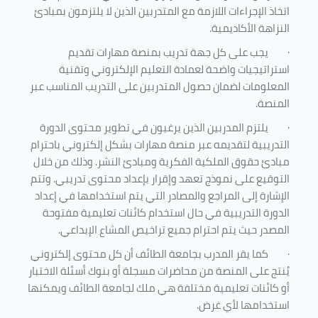
اتخاذ الإجراءات اللازمة مع المتدربين الذين لا يلتزمون بمبادئ
النزاهة الأكاديمية.
·
يجب على كل جهة تدريب بمنصة مهارات تقديم
استراتيجيات واضحة لعمادة التعليم الإلكتروني وتقنية
المعلومات لضمان حصول المتدربين على التدريب المناسب عبر
المنصة.
·
يلتزم المدربين الذين يرغبون في تطوير محتوى الدورة
التدريبية لتقديمه عبر منصة مهارات بشكل إلكتروني باحترام
مبادئ حقوق الملكية الفكرية ومبادئ النشر. وذلك من خلال
التوقيع على نموذج تعهد وإقرار بإعداد محتوى تدريبي. وتتم
الإشارة إلى المراجع والمصادر التي يتم استخدامها في إعداد
الدورة التدريبية في حال استخدام كائنات تعليمية مفتوحة
المصدر حيث يتم احترام جميع تراخيص المشاع الإبداعي.
·
كما يقر المدرب بجامعة الطائف أن كل محتوى إلكتروني
يُنتج على المنصة من محاضرات مسجلة أو بنوك أسئلة الاختبار
أو كائنات تعليمية مختلفة هي ملك لجامعة الطائف ويمكنها
استخدامها لأي غرض
.