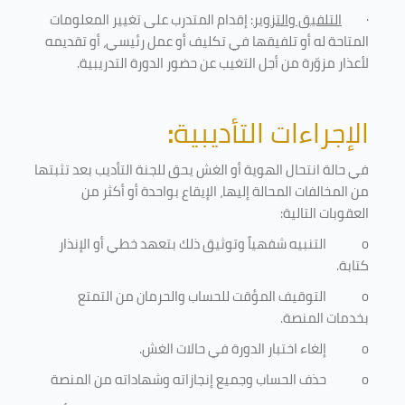
·
التلفيق والتزوير
: إقدام المتدرب على تغيير المعلومات
المتاحة له أو تلفيقها في تكليف أو عمل رئيسي، أو تقديمه
لأعذار مزوّرة من أجل التغيب عن حضور الدورة التدريبية
.
الإجراءات التأديبية
:
في حالة انتحال الهوية أو الغش يحق للجنة التأديب بعد تثبتها
من المخالفات المحالة إليها، الإيقاع بواحدة أو أكثر من
العقوبات التالية:
o
التنبيه شفهياً وتوثيق ذلك بتعهد خطي أو الإنذار
كتابة.
o
التوقيف المؤقت للحساب والحرمان من التمتع
بخدمات المنصة
.
o
إلغاء اختبار الدورة في حالات الغش.
o
حذف الحساب وجميع إنجازاته وشهاداته من المنصة