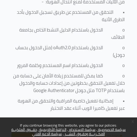
من الآليات المستخدمة لمنع
انتحال الهوية
: -
•
التحقق من المستخدم عن طريق تسجيل الدخول بأحد
الطرق الأتية
o
الدخول باستخدام الدليل النشط الخاص بجامعة
الطائف
o
الدخول باستخدام
oAuth2.0
(مثل الدخول بحساب
جوجل)
o
الدخول باستخدام اسم المستخدم وكلمة المرور
o
كما يمكن للمستخدم زيادة الأمان على حسابه من
خلال تفعيل التحقق بخطوتين من إعدادات حسابه والدخول
باستخدام
TOTP
مثل جوجل
Google Authenticator
•
إمكانية تفعيل خاصية المراقبة والتحقق من الهوية
عبر تفعيل كاميرا الويب أثناء عقد الاختبار
x
If you continue browsing this website, you agree to our policies:
سياسة الخصوصية
سياسة الاستخدام
النزاهة الأكاديمية
حقــوق الملكيــة
الفكــريـــة وحقـوق النشـــر
سياسة الدعم الفني
Back to top