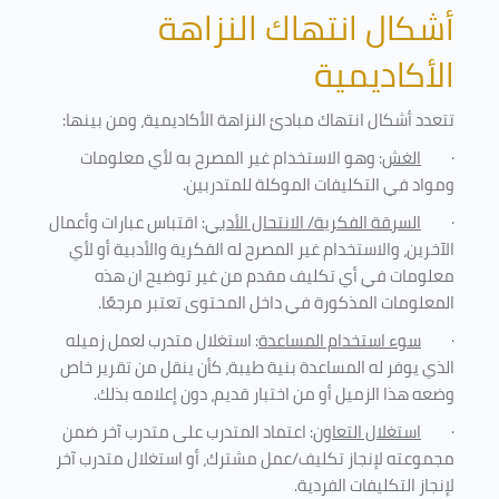
أشكال انتهاك النزاهة
الأكاديمية
تتعدد أشكال انتهاك مبادئ النزاهة الأكاديمية، ومن بينها
:
·
الغش
: وهو الاستخدام غير المصرح به لأي معلومات
ومواد في التكليفات
الموكلة للمتدربين
.
·
السرقة الفكرية/ الانتحال الأدبي
: اقتباس عبارات وأعمال
الآخرين، والاستخدام غير المصرح له الفكرية والأدبية أو لأي
معلومات في أي تكليف مقدم من غير توضيح ان هذه
المعلومات المذكورة في داخل المحتوى تعتبر مرجعًا
.
·
سوء استخدام المساعدة
: استغلال متدرب لعمل زميله
الذي يوفر له المساعدة بنية طيبة، كأن ينقل من تقرير خاص
وضعه هذا الزميل أو من اختبار قديم، دون إعلامه بذلك
.
·
استغلال التعاون
: اعتماد المتدرب على متدرب آخر ضمن
مجموعته لإنجاز تكليف/عمل مشترك، أو استغلال متدرب آخر
لإنجاز
التكليفات الفردية
.