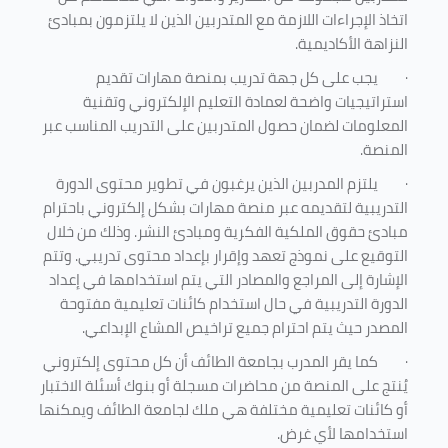
اتخاذ الإجراءات اللازمة مع المتدربين الذين لا يلتزمون بمبادئ
النزاهة الأكاديمية.
·
يجب على كل جهة تدريب بمنصة مهارات تقديم
استراتيجيات واضحة لعمادة التعليم الإلكتروني وتقنية
المعلومات لضمان حصول المتدربين على التدريب المناسب عبر
المنصة.
·
يلتزم المدربين الذين يرغبون في تطوير محتوى الدورة
التدريبية لتقديمه عبر منصة مهارات بشكل إلكتروني باحترام
مبادئ حقوق الملكية الفكرية ومبادئ النشر. وذلك من خلال
التوقيع على نموذج تعهد وإقرار بإعداد محتوى تدريبي. وتتم
الإشارة إلى المراجع والمصادر التي يتم استخدامها في إعداد
الدورة التدريبية في حال استخدام كائنات تعليمية مفتوحة
المصدر حيث يتم احترام جميع تراخيص المشاع الإبداعي.
·
كما يقر المدرب بجامعة الطائف أن كل محتوى إلكتروني
يُنتج على المنصة من محاضرات مسجلة أو بنوك أسئلة الاختبار
أو كائنات تعليمية مختلفة هي ملك لجامعة الطائف ويمكنها
استخدامها لأي غرض
.