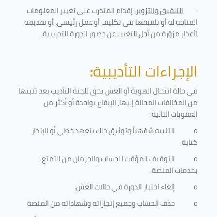
·
التلفيق والتزوير
: إقدام المتدرب على تغيير المعلومات
المتاحة له أو تلفيقها في تكليف أو عمل رئيسي، أو تقديمه
لأعذار مزوّرة من أجل التغيب عن حضور الدورة التدريبية
.
الإجراءات التأديبية
:
في حالة انتحال الهوية أو الغش يحق للجنة التأديب بعد تثبتها
من المخالفات المحالة إليها، الإيقاع بواحدة أو أكثر من
العقوبات التالية:
o
التنبيه شفهياً وتوثيق ذلك بتعهد خطي أو الإنذار
كتابة.
o
التوقيف المؤقت للحساب والحرمان من التمتع
بخدمات المنصة
.
o
إلغاء اختبار الدورة في حالات الغش.
o
حذف الحساب وجميع إنجازاته وشهاداته من المنصة