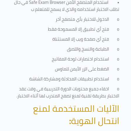
•
استخدام المتصفح الأمن
Safe Exam Browser
في حال
تطلب الاختبار استخدامه والذي لا يسمح للمتعلم ب
o
الدخول للاختبار بأي متصفح أخر
o
فتح أي تطبيق إلا المسموحة فقط
o
فتح أي صفحة ويب إلا المستثناة
o
الطباعة والنسخ واللصق
o
استخدام اختصارات لوحة المفاتيح
o
الضغط على الزر الأيمن للماوس
o
استخدام تطبيقات المحادثة ومشاركة الشاشة
o
اخفاء جميع محتويات الدورة التدريبية في وقت عقد
الاختبار بطريقة تقنية لمنع تصفح المتدرب لها أثناء الاختبار.
الآليات المستخدمة لمنع
انتحال الهوية
: