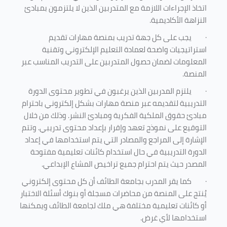
اتخاذ الإجراءات اللازمة مع المتدربين الذين لا يلتزمون بمبادئ
النزاهة الأكاديمية.
·
يجب على كل جهة تدريب بمنصة مهارات تقديم
استراتيجيات واضحة لعمادة التعليم الإلكتروني وتقنية
المعلومات لضمان حصول المتدربين على التدريب المناسب عبر
المنصة.
·
يلتزم المدربين الذين يرغبون في تطوير محتوى الدورة
التدريبية لتقديمه عبر منصة مهارات بشكل إلكتروني باحترام
مبادئ حقوق الملكية الفكرية ومبادئ النشر. وذلك من خلال
التوقيع على نموذج تعهد وإقرار بإعداد محتوى تدريبي. وتتم
الإشارة إلى المراجع والمصادر التي يتم استخدامها في إعداد
الدورة التدريبية في حال استخدام كائنات تعليمية مفتوحة
المصدر حيث يتم احترام جميع تراخيص المشاع الإبداعي.
·
كما يقر المدرب بجامعة الطائف أن كل محتوى إلكتروني
يُنتج على المنصة من محاضرات مسجلة أو بنوك أسئلة الاختبار
أو كائنات تعليمية مختلفة هي ملك لجامعة الطائف ويمكنها
استخدامها لأي غرض
.