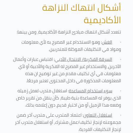
أشكال انتهاك النزاهة
الأكاديمية
تتعدد أشكال انتهاك مبادئ النزاهة الأكاديمية، ومن بينها
:
·
الغش
: وهو الاستخدام غير المصرح به لأي معلومات
ومواد في التكليفات
الموكلة للمتدربين
.
·
السرقة الفكرية/ الانتحال الأدبي
: اقتباس عبارات وأعمال
الآخرين، والاستخدام غير المصرح له الفكرية والأدبية أو لأي
معلومات في أي تكليف مقدم من غير توضيح ان هذه
المعلومات المذكورة في داخل المحتوى تعتبر مرجعًا
.
·
سوء استخدام المساعدة
: استغلال متدرب لعمل زميله
الذي يوفر له المساعدة بنية طيبة، كأن ينقل من تقرير خاص
وضعه هذا الزميل أو من اختبار قديم، دون إعلامه بذلك
.
·
استغلال التعاون
: اعتماد المتدرب على متدرب آخر ضمن
مجموعته لإنجاز تكليف/عمل مشترك، أو استغلال متدرب آخر
لإنجاز
التكليفات الفردية
.