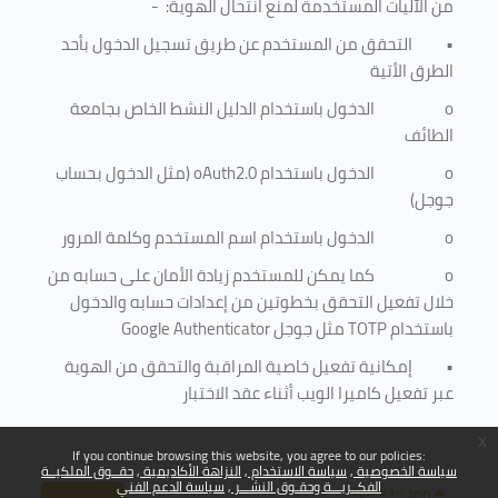
من الآليات المستخدمة لمنع
انتحال الهوية
: -
•
التحقق من المستخدم عن طريق تسجيل الدخول بأحد
الطرق الأتية
o
الدخول باستخدام الدليل النشط الخاص بجامعة
الطائف
o
الدخول باستخدام
oAuth2.0
(مثل الدخول بحساب
جوجل)
o
الدخول باستخدام اسم المستخدم وكلمة المرور
o
كما يمكن للمستخدم زيادة الأمان على حسابه من
خلال تفعيل التحقق بخطوتين من إعدادات حسابه والدخول
باستخدام
TOTP
مثل جوجل
Google Authenticator
•
إمكانية تفعيل خاصية المراقبة والتحقق من الهوية
عبر تفعيل كاميرا الويب أثناء عقد الاختبار
x
If you continue browsing this website, you agree to our policies:
سياسة الخصوصية
سياسة الاستخدام
النزاهة الأكاديمية
حقــوق الملكيــة
الفكــريـــة وحقـوق النشـــر
سياسة الدعم الفني
Back to top