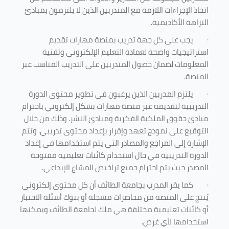
اتخاذ الإجراءات اللازمة مع المتدربين الذين لا يلتزمون بمبادئ
النزاهة الأكاديمية.
·
يجب على كل جهة تدريب بمنصة مهارات تقديم
استراتيجيات واضحة لعمادة التعليم الإلكتروني وتقنية
المعلومات لضمان حصول المتدربين على التدريب المناسب عبر
المنصة.
·
يلتزم المدربين الذين يرغبون في تطوير محتوى الدورة
التدريبية لتقديمه عبر منصة مهارات بشكل إلكتروني باحترام
مبادئ حقوق الملكية الفكرية ومبادئ النشر. وذلك من خلال
التوقيع على نموذج تعهد وإقرار بإعداد محتوى تدريبي. وتتم
الإشارة إلى المراجع والمصادر التي يتم استخدامها في إعداد
الدورة التدريبية في حال استخدام كائنات تعليمية مفتوحة
المصدر حيث يتم احترام جميع تراخيص المشاع الإبداعي.
·
كما يقر المدرب بجامعة الطائف أن كل محتوى إلكتروني
يُنتج على المنصة من محاضرات مسجلة أو بنوك أسئلة الاختبار
أو كائنات تعليمية مختلفة هي ملك لجامعة الطائف ويمكنها
استخدامها لأي غرض
.