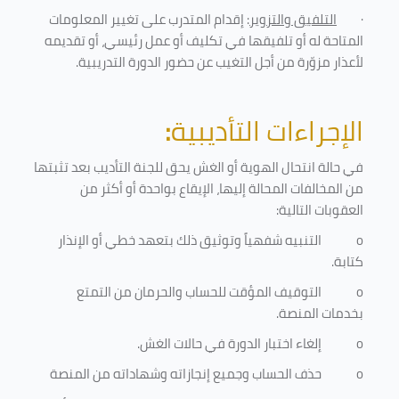
·
التلفيق والتزوير
: إقدام المتدرب على تغيير المعلومات
المتاحة له أو تلفيقها في تكليف أو عمل رئيسي، أو تقديمه
لأعذار مزوّرة من أجل التغيب عن حضور الدورة التدريبية
.
الإجراءات التأديبية
:
في حالة انتحال الهوية أو الغش يحق للجنة التأديب بعد تثبتها
من المخالفات المحالة إليها، الإيقاع بواحدة أو أكثر من
العقوبات التالية:
o
التنبيه شفهياً وتوثيق ذلك بتعهد خطي أو الإنذار
كتابة.
o
التوقيف المؤقت للحساب والحرمان من التمتع
بخدمات المنصة
.
o
إلغاء اختبار الدورة في حالات الغش.
o
حذف الحساب وجميع إنجازاته وشهاداته من المنصة