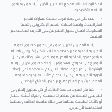
اتخاذ الإجراءات اللازمة مع المتدربين الذين لا يلتزمون بمبادئ
النزاهة الأكاديمية.
·
يجب على كل جهة تدريب بمنصة مهارات تقديم
استراتيجيات واضحة لعمادة التعليم الإلكتروني وتقنية
المعلومات لضمان حصول المتدربين على التدريب المناسب عبر
المنصة.
·
يلتزم المدربين الذين يرغبون في تطوير محتوى الدورة
التدريبية لتقديمه عبر منصة مهارات بشكل إلكتروني باحترام
مبادئ حقوق الملكية الفكرية ومبادئ النشر. وذلك من خلال
التوقيع على نموذج تعهد وإقرار بإعداد محتوى تدريبي. وتتم
الإشارة إلى المراجع والمصادر التي يتم استخدامها في إعداد
الدورة التدريبية في حال استخدام كائنات تعليمية مفتوحة
المصدر حيث يتم احترام جميع تراخيص المشاع الإبداعي.
·
كما يقر المدرب بجامعة الطائف أن كل محتوى إلكتروني
يُنتج على المنصة من محاضرات مسجلة أو بنوك أسئلة الاختبار
أو كائنات تعليمية مختلفة هي ملك لجامعة الطائف ويمكنها
استخدامها لأي غرض
.