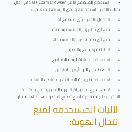
•
استخدام المتصفح الأمن
Safe Exam Browser
في حال
تطلب الاختبار استخدامه والذي لا يسمح للمتعلم ب
o
الدخول للاختبار بأي متصفح أخر
o
فتح أي تطبيق إلا المسموحة فقط
o
فتح أي صفحة ويب إلا المستثناة
o
الطباعة والنسخ واللصق
o
استخدام اختصارات لوحة المفاتيح
o
الضغط على الزر الأيمن للماوس
o
استخدام تطبيقات المحادثة ومشاركة الشاشة
o
اخفاء جميع محتويات الدورة التدريبية في وقت عقد
الاختبار بطريقة تقنية لمنع تصفح المتدرب لها أثناء الاختبار.
الآليات المستخدمة لمنع
انتحال الهوية
: