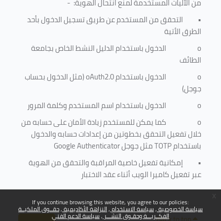
من الآليات المستخدمة لمنع
انتحال الهوية
: -
•
التحقق من المستخدم عن طريق تسجيل الدخول بأحد
الطرق الأتية
o
الدخول باستخدام الدليل النشط الخاص بجامعة
الطائف
o
الدخول باستخدام
oAuth2.0
(مثل الدخول بحساب
جوجل)
o
الدخول باستخدام اسم المستخدم وكلمة المرور
o
كما يمكن للمستخدم زيادة الأمان على حسابه من
خلال تفعيل التحقق بخطوتين من إعدادات حسابه والدخول
باستخدام
TOTP
مثل جوجل
Google Authenticator
•
إمكانية تفعيل خاصية المراقبة والتحقق من الهوية
عبر تفعيل كاميرا الويب أثناء عقد الاختبار
x
If you continue browsing this website, you agree to our policies:
سياسة الخصوصية
سياسة الاستخدام
النزاهة الأكاديمية
حقــوق الملكيــة
الفكــريـــة وحقـوق النشـــر
سياسة الدعم الفني
Back to top