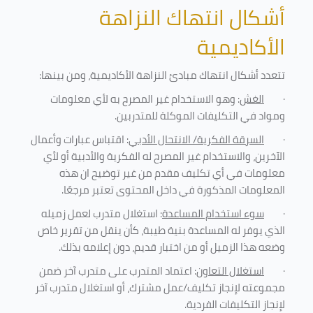
أشكال انتهاك النزاهة
الأكاديمية
تتعدد أشكال انتهاك مبادئ النزاهة الأكاديمية، ومن بينها
:
·
الغش
: وهو الاستخدام غير المصرح به لأي معلومات
ومواد في التكليفات
الموكلة للمتدربين
.
·
السرقة الفكرية/ الانتحال الأدبي
: اقتباس عبارات وأعمال
الآخرين، والاستخدام غير المصرح له الفكرية والأدبية أو لأي
معلومات في أي تكليف مقدم من غير توضيح ان هذه
المعلومات المذكورة في داخل المحتوى تعتبر مرجعًا
.
·
سوء استخدام المساعدة
: استغلال متدرب لعمل زميله
الذي يوفر له المساعدة بنية طيبة، كأن ينقل من تقرير خاص
وضعه هذا الزميل أو من اختبار قديم، دون إعلامه بذلك
.
·
استغلال التعاون
: اعتماد المتدرب على متدرب آخر ضمن
مجموعته لإنجاز تكليف/عمل مشترك، أو استغلال متدرب آخر
لإنجاز
التكليفات الفردية
.