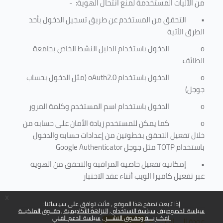
من الآليات المستخدمة لمنع
انتحال الهوية
: -
•
التحقق من المستخدم عن طريق تسجيل الدخول بأحد
الطرق الأتية
o
الدخول باستخدام الدليل النشط الخاص بجامعة
الطائف
o
الدخول باستخدام
oAuth2.0
(مثل الدخول بحساب
جوجل)
o
الدخول باستخدام اسم المستخدم وكلمة المرور
o
كما يمكن للمستخدم زيادة الأمان على حسابه من
خلال تفعيل التحقق بخطوتين من إعدادات حسابه والدخول
باستخدام
TOTP
مثل جوجل
Google Authenticator
•
إمكانية تفعيل خاصية المراقبة والتحقق من الهوية
عبر تفعيل كاميرا الويب أثناء عقد الاختبار
x
إذا تابعت تصفح هذا الموقع ، فأنت توافق على سياساتنا:
سياسة الخصوصية
سياسة الاستخدام
النزاهة الأكاديمية
حقــوق الملكيــة
الفكــريـــة وحقـوق النشـــر
سياسة الدعم الفني
عودة إلى الأعلى