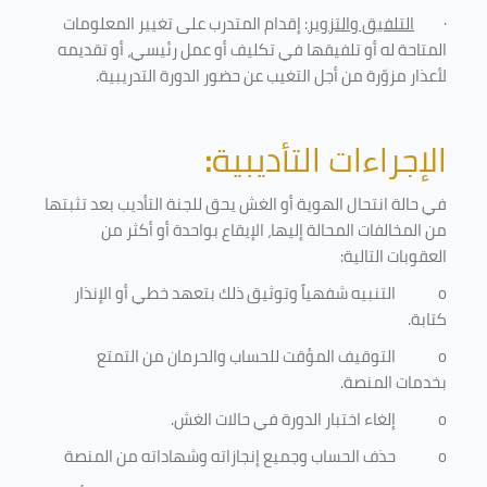
·
التلفيق والتزوير
: إقدام المتدرب على تغيير المعلومات
المتاحة له أو تلفيقها في تكليف أو عمل رئيسي، أو تقديمه
لأعذار مزوّرة من أجل التغيب عن حضور الدورة التدريبية
.
الإجراءات التأديبية
:
في حالة انتحال الهوية أو الغش يحق للجنة التأديب بعد تثبتها
من المخالفات المحالة إليها، الإيقاع بواحدة أو أكثر من
العقوبات التالية:
o
التنبيه شفهياً وتوثيق ذلك بتعهد خطي أو الإنذار
كتابة.
o
التوقيف المؤقت للحساب والحرمان من التمتع
بخدمات المنصة
.
o
إلغاء اختبار الدورة في حالات الغش.
o
حذف الحساب وجميع إنجازاته وشهاداته من المنصة