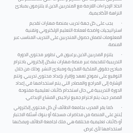
اتخاذ الإجراءات اللازمة مع المتدربين الذين لا يلتزمون بمبادئ
النزاهة الأكاديمية.
·
يجب على كل جهة تدريب بمنصة مهارات تقديم
استراتيجيات واضحة لعمادة التعليم الإلكتروني وتقنية
المعلومات لضمان حصول المتدربين على التدريب المناسب عبر
المنصة.
·
يلتزم المدربين الذين يرغبون في تطوير محتوى الدورة
التدريبية لتقديمه عبر منصة مهارات بشكل إلكتروني باحترام
مبادئ حقوق الملكية الفكرية ومبادئ النشر. وذلك من خلال
التوقيع على نموذج تعهد وإقرار بإعداد محتوى تدريبي. وتتم
الإشارة إلى المراجع والمصادر التي يتم استخدامها في إعداد
الدورة التدريبية في حال استخدام كائنات تعليمية مفتوحة
المصدر حيث يتم احترام جميع تراخيص المشاع الإبداعي.
·
كما يقر المدرب بجامعة الطائف أن كل محتوى إلكتروني
يُنتج على المنصة من محاضرات مسجلة أو بنوك أسئلة الاختبار
أو كائنات تعليمية مختلفة هي ملك لجامعة الطائف ويمكنها
استخدامها لأي غرض
.