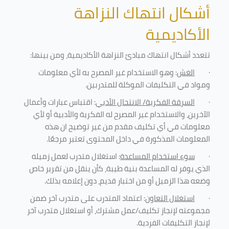
أشكال انتهاك النزاهة
الأكاديمية
تتعدد أشكال انتهاك مبادئ النزاهة الأكاديمية، ومن بينها
:
·
الغش
: وهو الاستخدام غير المصرح به لأي معلومات
ومواد في التكليفات
الموكلة للمتدربين
.
·
السرقة الفكرية/ الانتحال الأدبي
: اقتباس عبارات وأعمال
الآخرين، والاستخدام غير المصرح له الفكرية والأدبية أو لأي
معلومات في أي تكليف مقدم من غير توضيح ان هذه
المعلومات المذكورة في داخل المحتوى تعتبر مرجعًا
.
·
سوء استخدام المساعدة
: استغلال متدرب لعمل زميله
الذي يوفر له المساعدة بنية طيبة، كأن ينقل من تقرير خاص
وضعه هذا الزميل أو من اختبار قديم، دون إعلامه بذلك
.
·
استغلال التعاون
: اعتماد المتدرب على متدرب آخر ضمن
مجموعته لإنجاز تكليف/عمل مشترك، أو استغلال متدرب آخر
لإنجاز
التكليفات الفردية
.