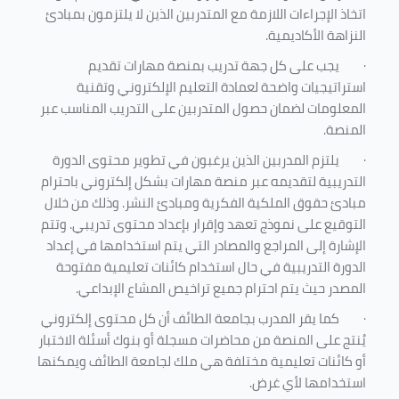
اتخاذ الإجراءات اللازمة مع المتدربين الذين لا يلتزمون بمبادئ
النزاهة الأكاديمية.
·
يجب على كل جهة تدريب بمنصة مهارات تقديم
استراتيجيات واضحة لعمادة التعليم الإلكتروني وتقنية
المعلومات لضمان حصول المتدربين على التدريب المناسب عبر
المنصة.
·
يلتزم المدربين الذين يرغبون في تطوير محتوى الدورة
التدريبية لتقديمه عبر منصة مهارات بشكل إلكتروني باحترام
مبادئ حقوق الملكية الفكرية ومبادئ النشر. وذلك من خلال
التوقيع على نموذج تعهد وإقرار بإعداد محتوى تدريبي. وتتم
الإشارة إلى المراجع والمصادر التي يتم استخدامها في إعداد
الدورة التدريبية في حال استخدام كائنات تعليمية مفتوحة
المصدر حيث يتم احترام جميع تراخيص المشاع الإبداعي.
·
كما يقر المدرب بجامعة الطائف أن كل محتوى إلكتروني
يُنتج على المنصة من محاضرات مسجلة أو بنوك أسئلة الاختبار
أو كائنات تعليمية مختلفة هي ملك لجامعة الطائف ويمكنها
استخدامها لأي غرض
.