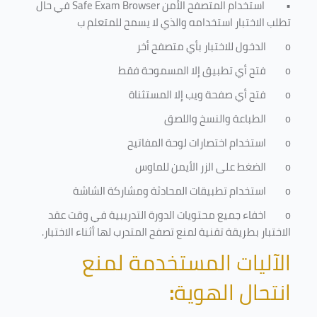
•
استخدام المتصفح الأمن
Safe Exam Browser
في حال
تطلب الاختبار استخدامه والذي لا يسمح للمتعلم ب
o
الدخول للاختبار بأي متصفح أخر
o
فتح أي تطبيق إلا المسموحة فقط
o
فتح أي صفحة ويب إلا المستثناة
o
الطباعة والنسخ واللصق
o
استخدام اختصارات لوحة المفاتيح
o
الضغط على الزر الأيمن للماوس
o
استخدام تطبيقات المحادثة ومشاركة الشاشة
o
اخفاء جميع محتويات الدورة التدريبية في وقت عقد
الاختبار بطريقة تقنية لمنع تصفح المتدرب لها أثناء الاختبار.
الآليات المستخدمة لمنع
انتحال الهوية
: