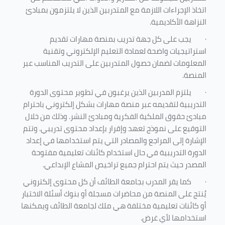
اتخاذ الإجراءات اللازمة مع المتدربين الذين لا يلتزمون بمبادئ
النزاهة الأكاديمية.
·
يجب على كل جهة تدريب بمنصة مهارات تقديم
استراتيجيات واضحة لعمادة التعليم الإلكتروني وتقنية
المعلومات لضمان حصول المتدربين على التدريب المناسب عبر
المنصة.
·
يلتزم المدربين الذين يرغبون في تطوير محتوى الدورة
التدريبية لتقديمه عبر منصة مهارات بشكل إلكتروني باحترام
مبادئ حقوق الملكية الفكرية ومبادئ النشر. وذلك من خلال
التوقيع على نموذج تعهد وإقرار بإعداد محتوى تدريبي. وتتم
الإشارة إلى المراجع والمصادر التي يتم استخدامها في إعداد
الدورة التدريبية في حال استخدام كائنات تعليمية مفتوحة
المصدر حيث يتم احترام جميع تراخيص المشاع الإبداعي.
·
كما يقر المدرب بجامعة الطائف أن كل محتوى إلكتروني
يُنتج على المنصة من محاضرات مسجلة أو بنوك أسئلة الاختبار
أو كائنات تعليمية مختلفة هي ملك لجامعة الطائف ويمكنها
استخدامها لأي غرض
.