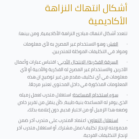
أشكال انتهاك النزاهة
الأكاديمية
تتعدد أشكال انتهاك مبادئ النزاهة الأكاديمية، ومن بينها
:
·
الغش
: وهو الاستخدام غير المصرح به لأي معلومات
ومواد في التكليفات
الموكلة للمتدربين
.
·
السرقة الفكرية/ الانتحال الأدبي
: اقتباس عبارات وأعمال
الآخرين، والاستخدام غير المصرح له الفكرية والأدبية أو لأي
معلومات في أي تكليف مقدم من غير توضيح ان هذه
المعلومات المذكورة في داخل المحتوى تعتبر مرجعًا
.
·
سوء استخدام المساعدة
: استغلال متدرب لعمل زميله
الذي يوفر له المساعدة بنية طيبة، كأن ينقل من تقرير خاص
وضعه هذا الزميل أو من اختبار قديم، دون إعلامه بذلك
.
·
استغلال التعاون
: اعتماد المتدرب على متدرب آخر ضمن
مجموعته لإنجاز تكليف/عمل مشترك، أو استغلال متدرب آخر
لإنجاز
التكليفات الفردية
.