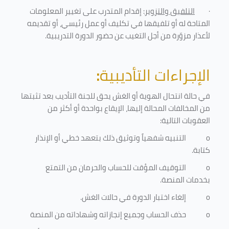
·
التلفيق والتزوير
: إقدام المتدرب على تغيير المعلومات
المتاحة له أو تلفيقها في تكليف أو عمل رئيسي، أو تقديمه
لأعذار مزوّرة من أجل التغيب عن حضور الدورة التدريبية
.
الإجراءات التأديبية
:
في حالة انتحال الهوية أو الغش يحق للجنة التأديب بعد تثبتها
من المخالفات المحالة إليها، الإيقاع بواحدة أو أكثر من
العقوبات التالية:
o
التنبيه شفهياً وتوثيق ذلك بتعهد خطي أو الإنذار
كتابة.
o
التوقيف المؤقت للحساب والحرمان من التمتع
بخدمات المنصة
.
o
إلغاء اختبار الدورة في حالات الغش.
o
حذف الحساب وجميع إنجازاته وشهاداته من المنصة