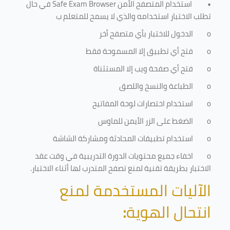
•
استخدام المتصفح الأمن
Safe Exam Browser
في حال
تطلب الاختبار استخدامه والذي لا يسمح للمتعلم ب
o
الدخول للاختبار بأي متصفح أخر
o
فتح أي تطبيق إلا المسموحة فقط
o
فتح أي صفحة ويب إلا المستثناة
o
الطباعة والنسخ واللصق
o
استخدام اختصارات لوحة المفاتيح
o
الضغط على الزر الأيمن للماوس
o
استخدام تطبيقات المحادثة ومشاركة الشاشة
o
اخفاء جميع محتويات الدورة التدريبية في وقت عقد
الاختبار بطريقة تقنية لمنع تصفح المتدرب لها أثناء الاختبار.
الآليات المستخدمة لمنع
انتحال الهوية
: