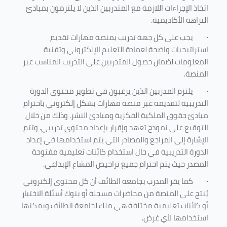
اتخاذ الإجراءات اللازمة مع المتدربين الذين لا يلتزمون بمبادئ
النزاهة الأكاديمية.
·
يجب على كل جهة تدريب بمنصة مهارات تقديم
استراتيجيات واضحة لعمادة التعليم الإلكتروني وتقنية
المعلومات لضمان حصول المتدربين على التدريب المناسب عبر
المنصة.
·
يلتزم المدربين الذين يرغبون في تطوير محتوى الدورة
التدريبية لتقديمه عبر منصة مهارات بشكل إلكتروني باحترام
مبادئ حقوق الملكية الفكرية ومبادئ النشر. وذلك من خلال
التوقيع على نموذج تعهد وإقرار بإعداد محتوى تدريبي. وتتم
الإشارة إلى المراجع والمصادر التي يتم استخدامها في إعداد
الدورة التدريبية في حال استخدام كائنات تعليمية مفتوحة
المصدر حيث يتم احترام جميع تراخيص المشاع الإبداعي.
·
كما يقر المدرب بجامعة الطائف أن كل محتوى إلكتروني
يُنتج على المنصة من محاضرات مسجلة أو بنوك أسئلة الاختبار
أو كائنات تعليمية مختلفة هي ملك لجامعة الطائف ويمكنها
استخدامها لأي غرض
.