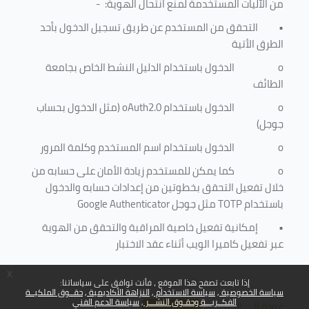
من الآليات المستخدمة لمنع
انتحال الهوية
: -
•
التحقق من المستخدم عن طريق تسجيل الدخول بأحد
الطرق الأتية
o
الدخول باستخدام الدليل النشط الخاص بجامعة
الطائف
o
الدخول باستخدام
oAuth2.0
(مثل الدخول بحساب
جوجل)
o
الدخول باستخدام اسم المستخدم وكلمة المرور
o
كما يمكن للمستخدم زيادة الأمان على حسابه من
خلال تفعيل التحقق بخطوتين من إعدادات حسابه والدخول
باستخدام
TOTP
مثل جوجل
Google Authenticator
•
إمكانية تفعيل خاصية المراقبة والتحقق من الهوية
عبر تفعيل كاميرا الويب أثناء عقد الاختبار
x
إذا تابعت تصفح هذا الموقع ، فأنت توافق على سياساتنا:
سياسة الخصوصية
سياسة الاستخدام
النزاهة الأكاديمية
حقــوق الملكيــة
الفكــريـــة وحقـوق النشـــر
سياسة الدعم الفني
عودة إلى الأعلى