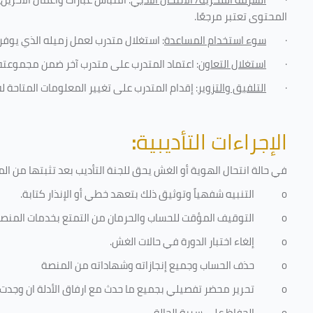
المحتوى تعتبر مرجعًا
.
·
سوء استخدام المساعدة
: استغلال متدرب لعمل زميله الذي يوفر 
·
استغلال التعاون
: اعتماد المتدرب على متدرب آخر ضمن مجموعته 
·
التلفيق والتزوير
: إقدام المتدرب على تغيير المعلومات المتاحة ل
الإجراءات التأديبية
:
في حالة انتحال الهوية أو الغش يحق للجنة التأديب بعد تثبتها من المخال
o
التنبيه شفهياً وتوثيق ذلك بتعهد خطي أو الإنذار كتابة.
o
التوقيف المؤقت للحساب والحرمان من التمتع بخدمات المنص
o
إلغاء اختبار الدورة في حالات الغش.
o
حذف الحساب وجميع إنجازاته وشهاداته من المنصة
o
تحرير محضر تفصيلي بجميع ما حدث مع ارفاق الأدلة ان وجدت
o
الحفاظ على سرية الحالة.