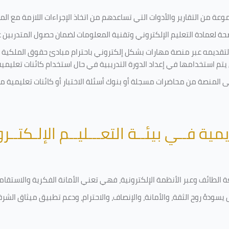
ة من التقارير والأدوات التي تساعدهم من اتخاذ الإجراءات اللازمة مع المتد
 لعمادة التعليم الإلكتروني وتقنية المعلومات لضمان حصول المتدربين عل
ة لتقديمه عبر منصة مهارات بشكل إلكتروني باحترام مبادئ حقوق الملكية 
تي يتم استخدامها في إعداد الدورة التدريبية في حال استخدام كائنات تعليم
لى المنصة من محاضرات مسجلة أو بنوك أسئلة الاختبار أو كائنات تعليمي
يمية فــي بيئــة التعـــليــم الإلـكتــر
امعة الطائف وعبر الأنظمة الإلكترونية، فهي تعني الأمانة الفكرية والاست
يسودهُ روح الثقة، والأمانة، والإنصاف، والاحترام، ودعم تطبيق ميثاق الشر