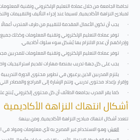
تحافظ الجامعة من خلال عمادة التعليم الإلكتروني وتقنية المعلومات
لمبادئ النزاهة الأكاديمية، لاسيما عند إجراء التأليف والتقييمات والتك
·
يجب أن تكون الأعمال المقدمة للتقييم من طرف المتدرب أعمالًا 
·
توفر عمادة التعليم الإلكتروني وتقنية المعلومات وكذلك جميع ش
وإدراكهم أن عدم الالتزام بها يُشكل سوء سلوك أكاديمي.
·
توفر عمادة التعليم الإلكتروني وتقنية المعلومات للمدربين مجموع
·
يجب على كل جهة تدريب بمنصة مهارات تقديم استراتيجيات واضحة
·
يلتزم المدربين الذين يرغبون في تطوير محتوى الدورة التدريبي
وإقرار بإعداد محتوى تدريبي. وتتم الإشارة إلى المراجع والمصادر ال
·
كما يقر المدرب بجامعة الطائف أن كل محتوى إلكتروني يُنتج ع
أشكال انتهاك النزاهة الأكاديمية
تتعدد أشكال انتهاك مبادئ النزاهة الأكاديمية، ومن بينها
:
·
الغش
: وهو الاستخدام غير المصرح به لأي معلومات ومواد في ا
·
السرقة الفكرية/ الانتحال الأدبي
: اقتباس عبارات وأعمال الآخري