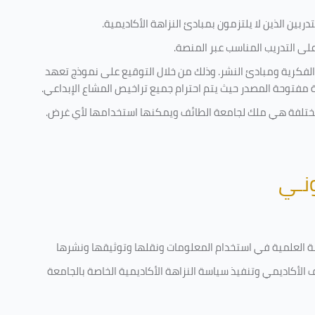
ربين الذين لا يلتزمون بمبادئ النزاهة الأكاديمية.
ى التدريب المناسب عبر المنصة.
الفكرية ومبادئ النشر. وذلك من خلال التوقيع على نموذج تعهد
ية مفتوحة المصدر حيث يتم احترام جميع تراخيص المشاع الإبداعي.
ة مختلفة هي ملك لجامعة الطائف ويمكنها استخدامها لأي غرض
.
ونـي
قامة العلمية في استخدام المعلومات ونقلها وتوثيقها ونشرها
ف الأكاديمي وتنفيذ سياسة النزاهة الأكاديمية الخاصة بالجامعة