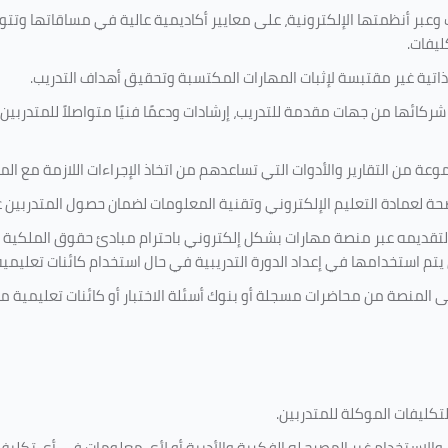
 وعبر أنظمتها الإلكترونية، على معايير أكاديمية عالية في مساقاتها وتت
ليفات.
ذاتية غير مقتبسة لإثبات المهارات المكتسبة وتحقيق أهداف التدريب.
ركائها من جهات مقدمة للتدريب، إرشادات ودعمًا فنيًا متواصلاً للمتدربين
ة من التقارير والأدوات التي تساعدهم من اتخاذ الإجراءات اللازمة مع المتد
 لعمادة التعليم الإلكتروني وتقنية المعلومات لضمان حصول المتدربين عل
ة لتقديمه عبر منصة مهارات بشكل إلكتروني باحترام مبادئ حقوق الملكية 
تي يتم استخدامها في إعداد الدورة التدريبية في حال استخدام كائنات تعليم
لى المنصة من محاضرات مسجلة أو بنوك أسئلة الاختبار أو كائنات تعليمي
لتكليفات
الموكلة للمتدربين
.
ن، والاستخدام غير المصرح له الفكرية والأدبية أو لأي معلومات في أي تك