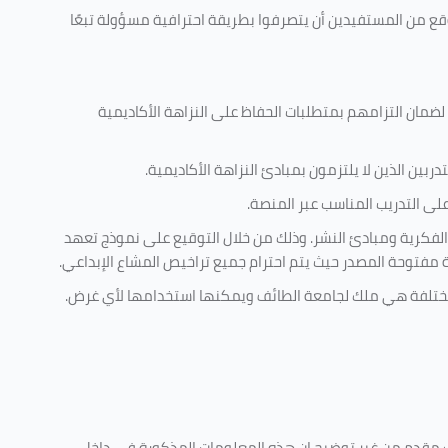
وقع من المستفيدين أن يتصرفوا بطريقة احترافية مسؤولة تبعًا
 لضمان التزامهم بمتطلبات الحفاظ على النزاهة الأكاديمية
ربين الذين لا يلتزمون بمبادئ النزاهة الأكاديمية.
ى التدريب المناسب عبر المنصة.
الفكرية ومبادئ النشر. وذلك من خلال التوقيع على نموذج تعهد
ية مفتوحة المصدر حيث يتم احترام جميع تراخيص المشاع الإبداعي.
ة مختلفة هي ملك لجامعة الطائف ويمكنها استخدامها لأي غرض
.
ليف مقدم من غير توضيح ان هذه المعلومات المذكورة في داخل