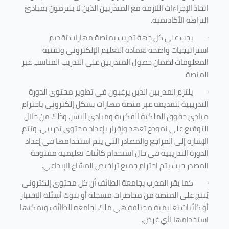
اتخاذ الإجراءات اللازمة مع المتدربين الذين لا يلتزمون بمبادئ
النزاهة الأكاديمية.
·
يجب على كل جهة تدريب بمنصة مهارات تقديم
استراتيجيات واضحة لعمادة التعليم الإلكتروني وتقنية
المعلومات لضمان حصول المتدربين على التدريب المناسب عبر
المنصة.
·
يلتزم المدربين الذين يرغبون في تطوير محتوى الدورة
التدريبية لتقديمه عبر منصة مهارات بشكل إلكتروني باحترام
مبادئ حقوق الملكية الفكرية ومبادئ النشر. وذلك من خلال
التوقيع على نموذج تعهد وإقرار بإعداد محتوى تدريبي. وتتم
الإشارة إلى المراجع والمصادر التي يتم استخدامها في إعداد
الدورة التدريبية في حال استخدام كائنات تعليمية مفتوحة
المصدر حيث يتم احترام جميع تراخيص المشاع الإبداعي.
·
كما يقر المدرب بجامعة الطائف أن كل محتوى إلكتروني
يُنتج على المنصة من محاضرات مسجلة أو بنوك أسئلة الاختبار
أو كائنات تعليمية مختلفة هي ملك لجامعة الطائف ويمكنها
استخدامها لأي غرض
.