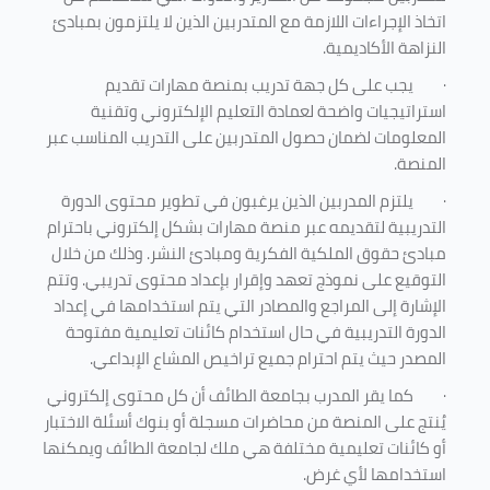
اتخاذ الإجراءات اللازمة مع المتدربين الذين لا يلتزمون بمبادئ
النزاهة الأكاديمية.
·
يجب على كل جهة تدريب بمنصة مهارات تقديم
استراتيجيات واضحة لعمادة التعليم الإلكتروني وتقنية
المعلومات لضمان حصول المتدربين على التدريب المناسب عبر
المنصة.
·
يلتزم المدربين الذين يرغبون في تطوير محتوى الدورة
التدريبية لتقديمه عبر منصة مهارات بشكل إلكتروني باحترام
مبادئ حقوق الملكية الفكرية ومبادئ النشر. وذلك من خلال
التوقيع على نموذج تعهد وإقرار بإعداد محتوى تدريبي. وتتم
الإشارة إلى المراجع والمصادر التي يتم استخدامها في إعداد
الدورة التدريبية في حال استخدام كائنات تعليمية مفتوحة
المصدر حيث يتم احترام جميع تراخيص المشاع الإبداعي.
·
كما يقر المدرب بجامعة الطائف أن كل محتوى إلكتروني
يُنتج على المنصة من محاضرات مسجلة أو بنوك أسئلة الاختبار
أو كائنات تعليمية مختلفة هي ملك لجامعة الطائف ويمكنها
استخدامها لأي غرض
.