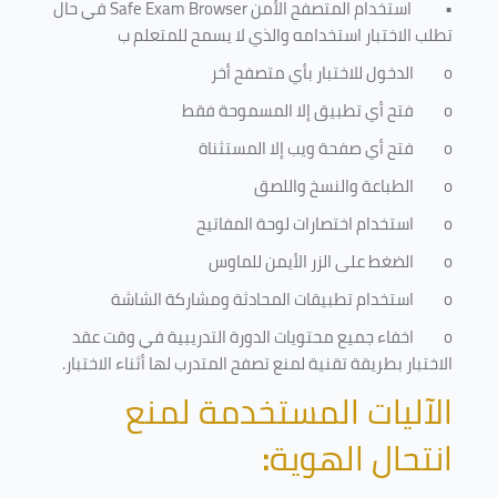
•
استخدام المتصفح الأمن
Safe Exam Browser
في حال
تطلب الاختبار استخدامه والذي لا يسمح للمتعلم ب
o
الدخول للاختبار بأي متصفح أخر
o
فتح أي تطبيق إلا المسموحة فقط
o
فتح أي صفحة ويب إلا المستثناة
o
الطباعة والنسخ واللصق
o
استخدام اختصارات لوحة المفاتيح
o
الضغط على الزر الأيمن للماوس
o
استخدام تطبيقات المحادثة ومشاركة الشاشة
o
اخفاء جميع محتويات الدورة التدريبية في وقت عقد
الاختبار بطريقة تقنية لمنع تصفح المتدرب لها أثناء الاختبار.
الآليات المستخدمة لمنع
انتحال الهوية
: