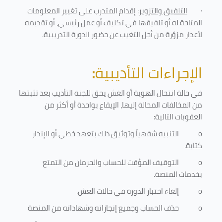
·
التلفيق والتزوير
: إقدام المتدرب على تغيير المعلومات
المتاحة له أو تلفيقها في تكليف أو عمل رئيسي، أو تقديمه
لأعذار مزوّرة من أجل التغيب عن حضور الدورة التدريبية
.
الإجراءات التأديبية
:
في حالة انتحال الهوية أو الغش يحق للجنة التأديب بعد تثبتها
من المخالفات المحالة إليها، الإيقاع بواحدة أو أكثر من
العقوبات التالية:
o
التنبيه شفهياً وتوثيق ذلك بتعهد خطي أو الإنذار
كتابة.
o
التوقيف المؤقت للحساب والحرمان من التمتع
بخدمات المنصة
.
o
إلغاء اختبار الدورة في حالات الغش.
o
حذف الحساب وجميع إنجازاته وشهاداته من المنصة