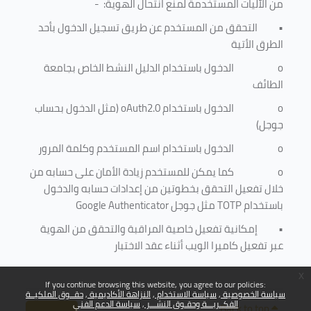
من الآليات المستخدمة لمنع
انتحال الهوية
: -
•
التحقق من المستخدم عن طريق تسجيل الدخول بأحد
الطرق الأتية
o
الدخول باستخدام الدليل النشط الخاص بجامعة
الطائف
o
الدخول باستخدام
oAuth2.0
(مثل الدخول بحساب
جوجل)
o
الدخول باستخدام اسم المستخدم وكلمة المرور
o
كما يمكن للمستخدم زيادة الأمان على حسابه من
خلال تفعيل التحقق بخطوتين من إعدادات حسابه والدخول
باستخدام
TOTP
مثل جوجل
Google Authenticator
•
إمكانية تفعيل خاصية المراقبة والتحقق من الهوية
عبر تفعيل كاميرا الويب أثناء عقد الاختبار
x
If you continue browsing this website, you agree to our policies:
سياسة الخصوصية
سياسة الاستخدام
النزاهة الأكاديمية
حقــوق الملكيــة
الفكــريـــة وحقـوق النشـــر
سياسة الدعم الفني
Back to top