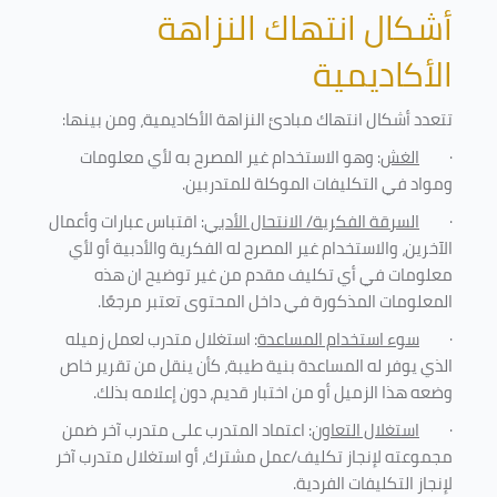
أشكال انتهاك النزاهة
الأكاديمية
تتعدد أشكال انتهاك مبادئ النزاهة الأكاديمية، ومن بينها
:
·
الغش
: وهو الاستخدام غير المصرح به لأي معلومات
ومواد في التكليفات
الموكلة للمتدربين
.
·
السرقة الفكرية/ الانتحال الأدبي
: اقتباس عبارات وأعمال
الآخرين، والاستخدام غير المصرح له الفكرية والأدبية أو لأي
معلومات في أي تكليف مقدم من غير توضيح ان هذه
المعلومات المذكورة في داخل المحتوى تعتبر مرجعًا
.
·
سوء استخدام المساعدة
: استغلال متدرب لعمل زميله
الذي يوفر له المساعدة بنية طيبة، كأن ينقل من تقرير خاص
وضعه هذا الزميل أو من اختبار قديم، دون إعلامه بذلك
.
·
استغلال التعاون
: اعتماد المتدرب على متدرب آخر ضمن
مجموعته لإنجاز تكليف/عمل مشترك، أو استغلال متدرب آخر
لإنجاز
التكليفات الفردية
.