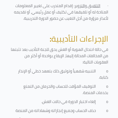
·
التلفيق والتزوير
: إقدام المتدرب على تغيير المعلومات
المتاحة له أو تلفيقها في تكليف أو عمل رئيسي، أو تقديمه
لأعذار مزوّرة من أجل التغيب عن حضور الدورة التدريبية
.
الإجراءات التأديبية
:
في حالة انتحال الهوية أو الغش يحق للجنة التأديب بعد تثبتها
من المخالفات المحالة إليها، الإيقاع بواحدة أو أكثر من
العقوبات التالية:
o
التنبيه شفهياً وتوثيق ذلك بتعهد خطي أو الإنذار
كتابة.
o
التوقيف المؤقت للحساب والحرمان من التمتع
بخدمات المنصة
.
o
إلغاء اختبار الدورة في حالات الغش.
o
حذف الحساب وجميع إنجازاته وشهاداته من المنصة