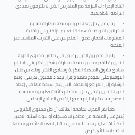
اتخاذ الإجراءات اللازمة مع المتدربين الذين لا يلتزمون بمبادئ
النزاهة الأكاديمية.
·
يجب على كل جهة تدريب بمنصة مهارات تقديم
استراتيجيات واضحة لعمادة التعليم الإلكتروني وتقنية
المعلومات لضمان حصول المتدربين على التدريب المناسب عبر
المنصة.
·
يلتزم المدربين الذين يرغبون في تطوير محتوى الدورة
التدريبية لتقديمه عبر منصة مهارات بشكل إلكتروني باحترام
مبادئ حقوق الملكية الفكرية ومبادئ النشر. وذلك من خلال
التوقيع على نموذج تعهد وإقرار بإعداد محتوى تدريبي. وتتم
الإشارة إلى المراجع والمصادر التي يتم استخدامها في إعداد
الدورة التدريبية في حال استخدام كائنات تعليمية مفتوحة
المصدر حيث يتم احترام جميع تراخيص المشاع الإبداعي.
·
كما يقر المدرب بجامعة الطائف أن كل محتوى إلكتروني
يُنتج على المنصة من محاضرات مسجلة أو بنوك أسئلة الاختبار
أو كائنات تعليمية مختلفة هي ملك لجامعة الطائف ويمكنها
استخدامها لأي غرض
.