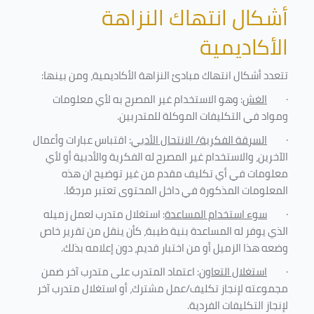
أشكال انتهاك النزاهة
الأكاديمية
تتعدد أشكال انتهاك مبادئ النزاهة الأكاديمية، ومن بينها
:
·
الغش
: وهو الاستخدام غير المصرح به لأي معلومات
ومواد في التكليفات
الموكلة للمتدربين
.
·
السرقة الفكرية/ الانتحال الأدبي
: اقتباس عبارات وأعمال
الآخرين، والاستخدام غير المصرح له الفكرية والأدبية أو لأي
معلومات في أي تكليف مقدم من غير توضيح ان هذه
المعلومات المذكورة في داخل المحتوى تعتبر مرجعًا
.
·
سوء استخدام المساعدة
: استغلال متدرب لعمل زميله
الذي يوفر له المساعدة بنية طيبة، كأن ينقل من تقرير خاص
وضعه هذا الزميل أو من اختبار قديم، دون إعلامه بذلك
.
·
استغلال التعاون
: اعتماد المتدرب على متدرب آخر ضمن
مجموعته لإنجاز تكليف/عمل مشترك، أو استغلال متدرب آخر
لإنجاز
التكليفات الفردية
.