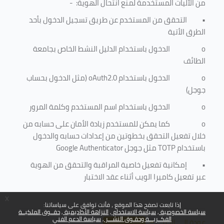
من الآليات المستخدمة لمنع
انتحال الهوية
: -
•
التحقق من المستخدم عن طريق تسجيل الدخول بأحد
الطرق الأتية
o
الدخول باستخدام الدليل النشط الخاص بجامعة
الطائف
o
الدخول باستخدام
oAuth2.0
(مثل الدخول بحساب
جوجل)
o
الدخول باستخدام اسم المستخدم وكلمة المرور
o
كما يمكن للمستخدم زيادة الأمان على حسابه من
خلال تفعيل التحقق بخطوتين من إعدادات حسابه والدخول
باستخدام
TOTP
مثل جوجل
Google Authenticator
•
إمكانية تفعيل خاصية المراقبة والتحقق من الهوية
عبر تفعيل كاميرا الويب أثناء عقد الاختبار
x
إذا تابعت تصفح هذا الموقع ، فأنت توافق على سياساتنا:
سياسة الخصوصية
سياسة الاستخدام
النزاهة الأكاديمية
حقــوق الملكيــة
الفكــريـــة وحقـوق النشـــر
سياسة الدعم الفني
عودة إلى الأعلى