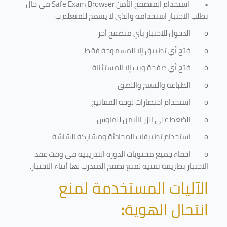
•
استخدام المتصفح الأمن
Safe Exam Browser
في حال
تطلب الاختبار استخدامه والذي لا يسمح للمتعلم ب
o
الدخول للاختبار بأي متصفح أخر
o
فتح أي تطبيق إلا المسموحة فقط
o
فتح أي صفحة ويب إلا المستثناة
o
الطباعة والنسخ واللصق
o
استخدام اختصارات لوحة المفاتيح
o
الضغط على الزر الأيمن للماوس
o
استخدام تطبيقات المحادثة ومشاركة الشاشة
o
اخفاء جميع محتويات الدورة التدريبية في وقت عقد
الاختبار بطريقة تقنية لمنع تصفح المتدرب لها أثناء الاختبار.
الآليات المستخدمة لمنع
انتحال الهوية
: