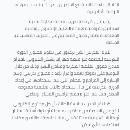
اتخاذ الإجراءات اللازمة مع المتدربين الذين لا يلتزمون بمبادئ
النزاهة الأكاديمية.
·
يجب على كل جهة تدريب بمنصة مهارات تقديم
استراتيجيات واضحة لعمادة التعليم الإلكتروني وتقنية
المعلومات لضمان حصول المتدربين على التدريب المناسب عبر
المنصة.
·
يلتزم المدربين الذين يرغبون في تطوير محتوى الدورة
التدريبية لتقديمه عبر منصة مهارات بشكل إلكتروني باحترام
مبادئ حقوق الملكية الفكرية ومبادئ النشر. وذلك من خلال
التوقيع على نموذج تعهد وإقرار بإعداد محتوى تدريبي. وتتم
الإشارة إلى المراجع والمصادر التي يتم استخدامها في إعداد
الدورة التدريبية في حال استخدام كائنات تعليمية مفتوحة
المصدر حيث يتم احترام جميع تراخيص المشاع الإبداعي.
·
كما يقر المدرب بجامعة الطائف أن كل محتوى إلكتروني
يُنتج على المنصة من محاضرات مسجلة أو بنوك أسئلة الاختبار
أو كائنات تعليمية مختلفة هي ملك لجامعة الطائف ويمكنها
استخدامها لأي غرض
.