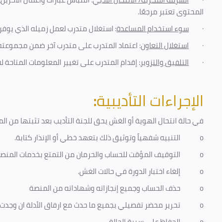
المحتوى تعتبر مرجعًا
.
·
سوء استخدام المساعدة
: استغلال متدرب لعمل زميله الذي يوفر 
·
استغلال التعاون
: اعتماد المتدرب على متدرب آخر ضمن مجموعته 
·
التلفيق والتزوير
: إقدام المتدرب على تغيير المعلومات المتاحة ل
الإجراءات التأديبية
:
في حالة انتحال الهوية أو الغش يحق للجنة التأديب بعد تثبتها من المخال
o
التنبيه شفهياً وتوثيق ذلك بتعهد خطي أو الإنذار كتابة.
o
التوقيف المؤقت للحساب والحرمان من التمتع بخدمات المنص
o
إلغاء اختبار الدورة في حالات الغش.
o
حذف الحساب وجميع إنجازاته وشهاداته من المنصة
o
تحرير محضر تفصيلي بجميع ما حدث مع ارفاق الأدلة ان وجدت
o
الحفاظ على سرية الحالة.