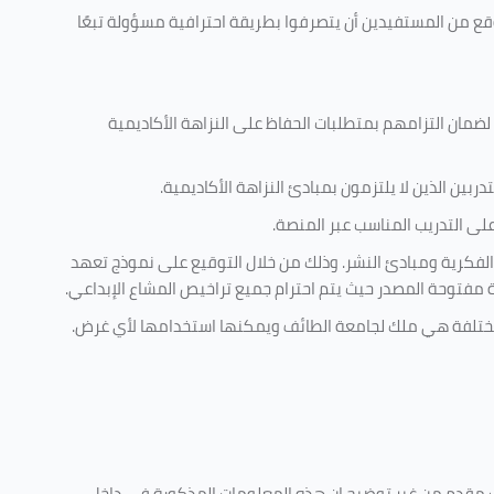
وقع من المستفيدين أن يتصرفوا بطريقة احترافية مسؤولة تبعًا
 لضمان التزامهم بمتطلبات الحفاظ على النزاهة الأكاديمية
ربين الذين لا يلتزمون بمبادئ النزاهة الأكاديمية.
ى التدريب المناسب عبر المنصة.
الفكرية ومبادئ النشر. وذلك من خلال التوقيع على نموذج تعهد
ية مفتوحة المصدر حيث يتم احترام جميع تراخيص المشاع الإبداعي.
ة مختلفة هي ملك لجامعة الطائف ويمكنها استخدامها لأي غرض
.
ليف مقدم من غير توضيح ان هذه المعلومات المذكورة في داخل