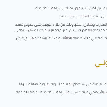
ربين الذين لا يلتزمون بمبادئ النزاهة الأكاديمية.
ى التدريب المناسب عبر المنصة.
الفكرية ومبادئ النشر. وذلك من خلال التوقيع على نموذج تعهد
ية مفتوحة المصدر حيث يتم احترام جميع تراخيص المشاع الإبداعي.
ة مختلفة هي ملك لجامعة الطائف ويمكنها استخدامها لأي غرض
.
ونـي
قامة العلمية في استخدام المعلومات ونقلها وتوثيقها ونشرها
ف الأكاديمي وتنفيذ سياسة النزاهة الأكاديمية الخاصة بالجامعة