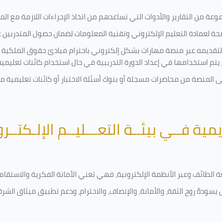
ة من التقارير والأدوات التي تساعدهم من اتخاذ الإجراءات اللازمة مع المتد
 لعمادة التعليم الإلكتروني وتقنية المعلومات لضمان حصول المتدربين عل
ة لتقديمه عبر منصة مهارات بشكل إلكتروني باحترام مبادئ حقوق الملكية 
تي يتم استخدامها في إعداد الدورة التدريبية في حال استخدام كائنات تعليم
لى المنصة من محاضرات مسجلة أو بنوك أسئلة الاختبار أو كائنات تعليمي
يمية فــي بيئــة التعـــليــم الإلـكتــر
امعة الطائف وعبر الأنظمة الإلكترونية، فهي تعني الأمانة الفكرية والاست
يسودهُ روح الثقة، والأمانة، والإنصاف، والاحترام، ودعم تطبيق ميثاق الشر