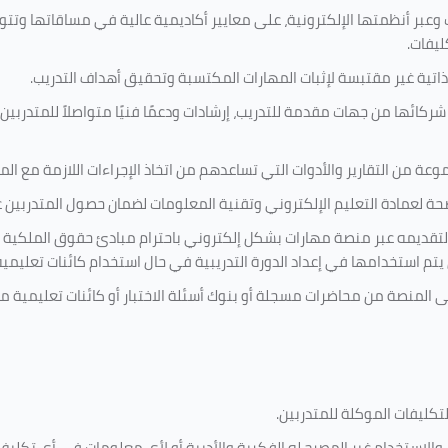
 وعبر أنظمتها الإلكترونية، على معايير أكاديمية عالية في مساقاتها وتت
ليفات.
ذاتية غير مقتبسة لإثبات المهارات المكتسبة وتحقيق أهداف التدريب.
ركائها من جهات مقدمة للتدريب، إرشادات ودعمًا فنيًا متواصلاً للمتدربين
ة من التقارير والأدوات التي تساعدهم من اتخاذ الإجراءات اللازمة مع المتد
 لعمادة التعليم الإلكتروني وتقنية المعلومات لضمان حصول المتدربين عل
ة لتقديمه عبر منصة مهارات بشكل إلكتروني باحترام مبادئ حقوق الملكية 
تي يتم استخدامها في إعداد الدورة التدريبية في حال استخدام كائنات تعليم
لى المنصة من محاضرات مسجلة أو بنوك أسئلة الاختبار أو كائنات تعليمي
لتكليفات
الموكلة للمتدربين
.
ن، والاستخدام غير المصرح له الفكرية والأدبية أو لأي معلومات في أي تك