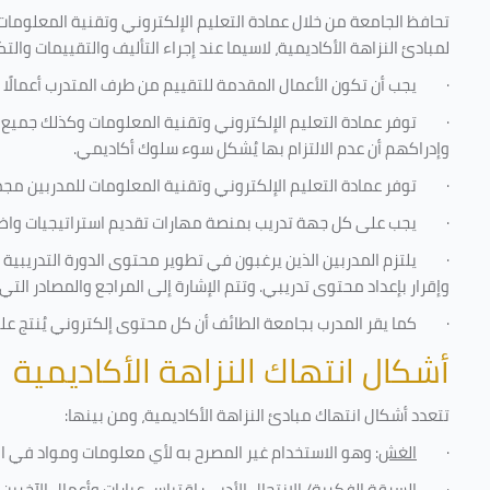
تحافظ الجامعة من خلال عمادة التعليم الإلكتروني وتقنية المعلومات
لمبادئ النزاهة الأكاديمية، لاسيما عند إجراء التأليف والتقييمات والتك
·
يجب أن تكون الأعمال المقدمة للتقييم من طرف المتدرب أعمالًا 
·
توفر عمادة التعليم الإلكتروني وتقنية المعلومات وكذلك جميع ش
وإدراكهم أن عدم الالتزام بها يُشكل سوء سلوك أكاديمي.
·
توفر عمادة التعليم الإلكتروني وتقنية المعلومات للمدربين مجموع
·
يجب على كل جهة تدريب بمنصة مهارات تقديم استراتيجيات واضحة
·
يلتزم المدربين الذين يرغبون في تطوير محتوى الدورة التدريبي
وإقرار بإعداد محتوى تدريبي. وتتم الإشارة إلى المراجع والمصادر ال
·
كما يقر المدرب بجامعة الطائف أن كل محتوى إلكتروني يُنتج ع
أشكال انتهاك النزاهة الأكاديمية
تتعدد أشكال انتهاك مبادئ النزاهة الأكاديمية، ومن بينها
:
·
الغش
: وهو الاستخدام غير المصرح به لأي معلومات ومواد في ا
·
السرقة الفكرية/ الانتحال الأدبي
: اقتباس عبارات وأعمال الآخري