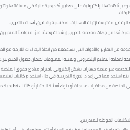
 وعبر أنظمتها الإلكترونية، على معايير أكاديمية عالية في مساقاتها وتت
ليفات.
ذاتية غير مقتبسة لإثبات المهارات المكتسبة وتحقيق أهداف التدريب.
ركائها من جهات مقدمة للتدريب، إرشادات ودعمًا فنيًا متواصلاً للمتدربين
ة من التقارير والأدوات التي تساعدهم من اتخاذ الإجراءات اللازمة مع المتد
 لعمادة التعليم الإلكتروني وتقنية المعلومات لضمان حصول المتدربين عل
ة لتقديمه عبر منصة مهارات بشكل إلكتروني باحترام مبادئ حقوق الملكية 
تي يتم استخدامها في إعداد الدورة التدريبية في حال استخدام كائنات تعليم
لى المنصة من محاضرات مسجلة أو بنوك أسئلة الاختبار أو كائنات تعليمي
لتكليفات
الموكلة للمتدربين
.
ن، والاستخدام غير المصرح له الفكرية والأدبية أو لأي معلومات في أي تك