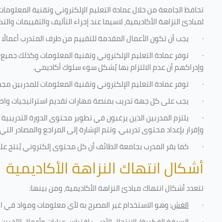
تحافظ الجامعة من خلال عمادة التعليم الإلكتروني وتقنية المعلومات
لمبادئ النزاهة الأكاديمية، لاسيما عند إجراء التأليف والتقييمات والتك
·
يجب أن تكون الأعمال المقدمة للتقييم من طرف المتدرب أعمالًا 
·
توفر عمادة التعليم الإلكتروني وتقنية المعلومات وكذلك جميع ش
وإدراكهم أن عدم الالتزام بها يُشكل سوء سلوك أكاديمي.
·
توفر عمادة التعليم الإلكتروني وتقنية المعلومات للمدربين مجموع
·
يجب على كل جهة تدريب بمنصة مهارات تقديم استراتيجيات واضحة
·
يلتزم المدربين الذين يرغبون في تطوير محتوى الدورة التدريبي
وإقرار بإعداد محتوى تدريبي. وتتم الإشارة إلى المراجع والمصادر ال
·
كما يقر المدرب بجامعة الطائف أن كل محتوى إلكتروني يُنتج ع
أشكال انتهاك النزاهة الأكاديمية
تتعدد أشكال انتهاك مبادئ النزاهة الأكاديمية، ومن بينها
:
·
الغش
: وهو الاستخدام غير المصرح به لأي معلومات ومواد في ا
·
السرقة الفكرية/ الانتحال الأدبي
: اقتباس عبارات وأعمال الآخري