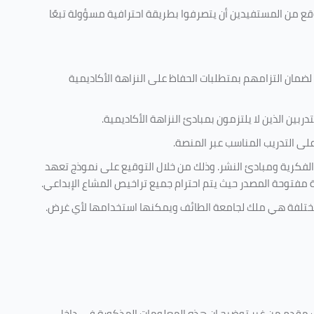
وقع من المستفيدين أن يتصرفوا بطريقة احترافية مسؤولة تبعًا
 لضمان التزامهم بمتطلبات الحفاظ على النزاهة الأكاديمية
ربين الذين لا يلتزمون بمبادئ النزاهة الأكاديمية.
ى التدريب المناسب عبر المنصة.
الفكرية ومبادئ النشر. وذلك من خلال التوقيع على نموذج تعهد
ية مفتوحة المصدر حيث يتم احترام جميع تراخيص المشاع الإبداعي.
ة مختلفة هي ملك لجامعة الطائف ويمكنها استخدامها لأي غرض
.
ليف مقدم من غير توضيح ان هذه المعلومات المذكورة في داخل