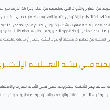
ة من التقارير والأدوات التي تساعدهم من اتخاذ الإجراءات اللازمة مع المتد
 لعمادة التعليم الإلكتروني وتقنية المعلومات لضمان حصول المتدربين عل
ة لتقديمه عبر منصة مهارات بشكل إلكتروني باحترام مبادئ حقوق الملكية 
تي يتم استخدامها في إعداد الدورة التدريبية في حال استخدام كائنات تعليم
لى المنصة من محاضرات مسجلة أو بنوك أسئلة الاختبار أو كائنات تعليمي
يمية فــي بيئــة التعـــليــم الإلـكتــر
امعة الطائف وعبر الأنظمة الإلكترونية، فهي تعني الأمانة الفكرية والاست
يسودهُ روح الثقة، والأمانة، والإنصاف، والاحترام، ودعم تطبيق ميثاق الشر