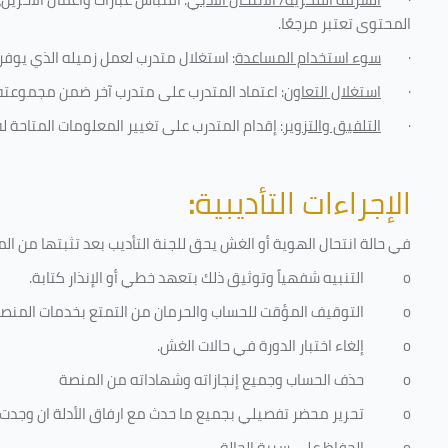
المحتوى تعتبر مرجعًا
.
·
سوء استخدام المساعدة
: استغلال متدرب لعمل زميله الذي يوفر 
·
استغلال التعاون
: اعتماد المتدرب على متدرب آخر ضمن مجموعته 
·
التلفيق والتزوير
: إقدام المتدرب على تغيير المعلومات المتاحة ل
الإجراءات التأديبية
:
في حالة انتحال الهوية أو الغش يحق للجنة التأديب بعد تثبتها من المخال
o
التنبيه شفهياً وتوثيق ذلك بتعهد خطي أو الإنذار كتابة.
o
التوقيف المؤقت للحساب والحرمان من التمتع بخدمات المنص
o
إلغاء اختبار الدورة في حالات الغش.
o
حذف الحساب وجميع إنجازاته وشهاداته من المنصة
o
تحرير محضر تفصيلي بجميع ما حدث مع ارفاق الأدلة ان وجدت
o
الحفاظ على سرية الحالة.