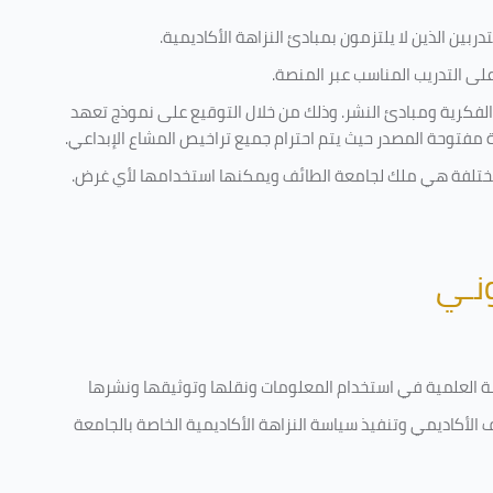
ربين الذين لا يلتزمون بمبادئ النزاهة الأكاديمية.
ى التدريب المناسب عبر المنصة.
الفكرية ومبادئ النشر. وذلك من خلال التوقيع على نموذج تعهد
ية مفتوحة المصدر حيث يتم احترام جميع تراخيص المشاع الإبداعي.
ة مختلفة هي ملك لجامعة الطائف ويمكنها استخدامها لأي غرض
.
ونـي
قامة العلمية في استخدام المعلومات ونقلها وتوثيقها ونشرها
ف الأكاديمي وتنفيذ سياسة النزاهة الأكاديمية الخاصة بالجامعة