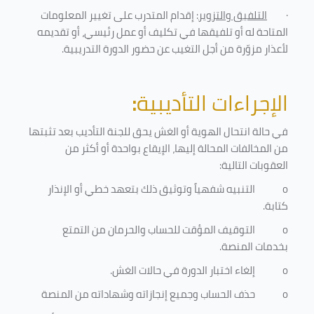
·
التلفيق والتزوير
: إقدام المتدرب على تغيير المعلومات
المتاحة له أو تلفيقها في تكليف أو عمل رئيسي، أو تقديمه
لأعذار مزوّرة من أجل التغيب عن حضور الدورة التدريبية
.
الإجراءات التأديبية
:
في حالة انتحال الهوية أو الغش يحق للجنة التأديب بعد تثبتها
من المخالفات المحالة إليها، الإيقاع بواحدة أو أكثر من
العقوبات التالية:
o
التنبيه شفهياً وتوثيق ذلك بتعهد خطي أو الإنذار
كتابة.
o
التوقيف المؤقت للحساب والحرمان من التمتع
بخدمات المنصة
.
o
إلغاء اختبار الدورة في حالات الغش.
o
حذف الحساب وجميع إنجازاته وشهاداته من المنصة