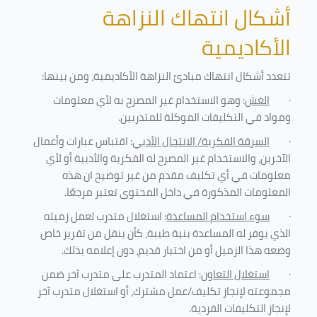
أشكال انتهاك النزاهة
الأكاديمية
تتعدد أشكال انتهاك مبادئ النزاهة الأكاديمية، ومن بينها
:
·
الغش
: وهو الاستخدام غير المصرح به لأي معلومات
ومواد في التكليفات
الموكلة للمتدربين
.
·
السرقة الفكرية/ الانتحال الأدبي
: اقتباس عبارات وأعمال
الآخرين، والاستخدام غير المصرح له الفكرية والأدبية أو لأي
معلومات في أي تكليف مقدم من غير توضيح ان هذه
المعلومات المذكورة في داخل المحتوى تعتبر مرجعًا
.
·
سوء استخدام المساعدة
: استغلال متدرب لعمل زميله
الذي يوفر له المساعدة بنية طيبة، كأن ينقل من تقرير خاص
وضعه هذا الزميل أو من اختبار قديم، دون إعلامه بذلك
.
·
استغلال التعاون
: اعتماد المتدرب على متدرب آخر ضمن
مجموعته لإنجاز تكليف/عمل مشترك، أو استغلال متدرب آخر
لإنجاز
التكليفات الفردية
.