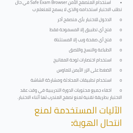
•
استخدام المتصفح الأمن
Safe Exam Browser
في حال
تطلب الاختبار استخدامه والذي لا يسمح للمتعلم ب
o
الدخول للاختبار بأي متصفح أخر
o
فتح أي تطبيق إلا المسموحة فقط
o
فتح أي صفحة ويب إلا المستثناة
o
الطباعة والنسخ واللصق
o
استخدام اختصارات لوحة المفاتيح
o
الضغط على الزر الأيمن للماوس
o
استخدام تطبيقات المحادثة ومشاركة الشاشة
o
اخفاء جميع محتويات الدورة التدريبية في وقت عقد
الاختبار بطريقة تقنية لمنع تصفح المتدرب لها أثناء الاختبار.
الآليات المستخدمة لمنع
انتحال الهوية
: