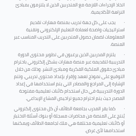
اتخاذ الإجراءات اللازمة مع المتدربين الذين لا يلتزمون بمبادئ
النزاهة الأكاديمية.
·
يجب على كل جهة تدريب بمنصة مهارات تقديم
استراتيجيات واضحة لعمادة التعليم الإلكتروني وتقنية
المعلومات لضمان حصول المتدربين على التدريب المناسب عبر
المنصة.
·
يلتزم المدربين الذين يرغبون في تطوير محتوى الدورة
التدريبية لتقديمه عبر منصة مهارات بشكل إلكتروني باحترام
مبادئ حقوق الملكية الفكرية ومبادئ النشر. وذلك من خلال
التوقيع على نموذج تعهد وإقرار بإعداد محتوى تدريبي. وتتم
الإشارة إلى المراجع والمصادر التي يتم استخدامها في إعداد
الدورة التدريبية في حال استخدام كائنات تعليمية مفتوحة
المصدر حيث يتم احترام جميع تراخيص المشاع الإبداعي.
·
كما يقر المدرب بجامعة الطائف أن كل محتوى إلكتروني
يُنتج على المنصة من محاضرات مسجلة أو بنوك أسئلة الاختبار
أو كائنات تعليمية مختلفة هي ملك لجامعة الطائف ويمكنها
استخدامها لأي غرض
.