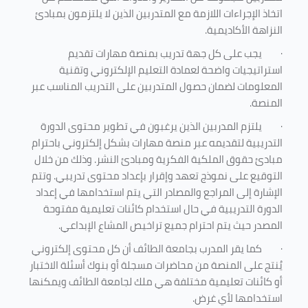
اتخاذ الإجراءات اللازمة مع المتدربين الذين لا يلتزمون بمبادئ
النزاهة الأكاديمية.
·
يجب على كل جهة تدريب بمنصة مهارات تقديم
استراتيجيات واضحة لعمادة التعليم الإلكتروني وتقنية
المعلومات لضمان حصول المتدربين على التدريب المناسب عبر
المنصة.
·
يلتزم المدربين الذين يرغبون في تطوير محتوى الدورة
التدريبية لتقديمه عبر منصة مهارات بشكل إلكتروني باحترام
مبادئ حقوق الملكية الفكرية ومبادئ النشر. وذلك من خلال
التوقيع على نموذج تعهد وإقرار بإعداد محتوى تدريبي. وتتم
الإشارة إلى المراجع والمصادر التي يتم استخدامها في إعداد
الدورة التدريبية في حال استخدام كائنات تعليمية مفتوحة
المصدر حيث يتم احترام جميع تراخيص المشاع الإبداعي.
·
كما يقر المدرب بجامعة الطائف أن كل محتوى إلكتروني
يُنتج على المنصة من محاضرات مسجلة أو بنوك أسئلة الاختبار
أو كائنات تعليمية مختلفة هي ملك لجامعة الطائف ويمكنها
استخدامها لأي غرض
.