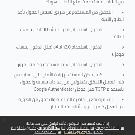
من الآليات المستخدمة لمنع
انتحال الهوية
: -
•
التحقق من المستخدم عن طريق تسجيل الدخول بأحد
الطرق الأتية
o
الدخول باستخدام الدليل النشط الخاص بجامعة
الطائف
o
الدخول باستخدام
oAuth2.0
(مثل الدخول بحساب
جوجل)
o
الدخول باستخدام اسم المستخدم وكلمة المرور
o
كما يمكن للمستخدم زيادة الأمان على حسابه من
خلال تفعيل التحقق بخطوتين من إعدادات حسابه والدخول
باستخدام
TOTP
مثل جوجل
Google Authenticator
•
إمكانية تفعيل خاصية المراقبة والتحقق من الهوية
عبر تفعيل كاميرا الويب أثناء عقد الاختبار
x
إذا تابعت تصفح هذا الموقع ، فأنت توافق على سياساتنا:
سياسة الخصوصية
سياسة الاستخدام
النزاهة الأكاديمية
حقــوق الملكيــة
الفكــريـــة وحقـوق النشـــر
سياسة الدعم الفني
عودة إلى الأعلى