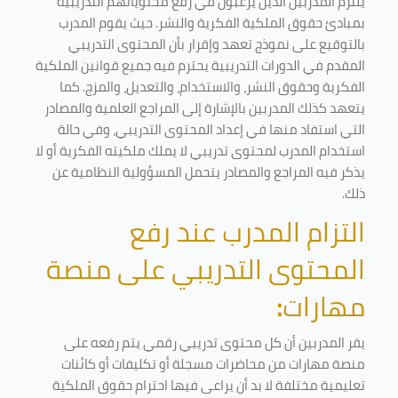
يلتزم المدربين الذين يرغبون في رفع محتوياتهم التدريبية
بمبادئ حقوق الملكية الفكرية والنشر. حيث يقوم المدرب
بالتوقيع على نموذج تعهد وإقرار بأن المحتوى التدريبي
المقدم في الدورات التدريبية يحترم فيه جميع قوانين الملكية
الفكرية وحقوق النشر، والاستخدام، والتعديل، والمزج. كما
يتعهد كذلك المدربين بالإشارة إلى المراجع العلمية والمصادر
التي استفاد منها في إعداد المحتوى التدريبي، وفي حالة
استخدام المدرب لمحتوى تدريبي لا يملك ملكيته الفكرية أو لا
يذكر فيه المراجع والمصادر يتحمل المسؤولية النظامية عن
ذلك.
التزام المدرب عند رفع
المحتوى التدريبي على منصة
مهارات
:
يقر المدربين أن كل محتوى تدريبي رقمي يتم رفعه على
منصة مهارات من محاضرات مسجلة أو تكليفات أو كائنات
تعليمية مختلفة لا بد أن يراعى فيها احترام حقوق الملكية