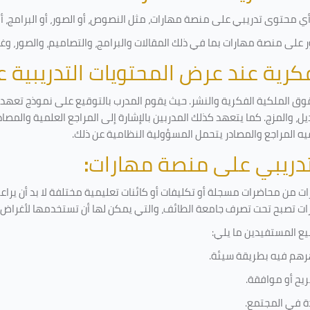
 محتوى تدريبي على منصة مهارات، مثل النصوص، أو الصور، أو البرامج، أو ا
على منصة مهارات بما في ذلك المقالات والبرامج، والتصاميم، والصور، وغ
لفكرية عند عرض المحتويات التدريبية
وق الملكية الفكرية والنشر. حيث يقوم المدرب بالتوقيع على نموذج تعهد وإ
ل، والمزج. كما يتعهد كذلك المدربين بالإشارة إلى المراجع العلمية والمصا
يه المراجع والمصادر يتحمل المسؤولية النظامية عن ذلك.
لتدريبي على منصة مهارات
:
 من محاضرات مسجلة أو تكليفات أو كائنات تعليمية مختلفة لا بد أن يراع
رات تصبح تحت تصرف جامعة الطائف، والتي يمكن لها أن تستخدمها لأغراض ب
يع المستفيدين ما يلي
:
رهم فيه بطريقة سيئة
.
يح أو موافقة
.
دة في المجتمع.