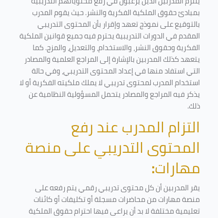
يلتزم المدربين الذين يرغبون في رفع محتوياتهم التدريبية
بمبادئ حقوق الملكية الفكرية والنشر. حيث يقوم المدرب
بالتوقيع على نموذج تعهد وإقرار بأن المحتوى التدريبي
المقدم في الدورات التدريبية يحترم فيه جميع قوانين الملكية
الفكرية وحقوق النشر، والاستخدام، والتعديل، والمزج. كما
يتعهد كذلك المدربين بالإشارة إلى المراجع العلمية والمصادر
التي استفاد منها في إعداد المحتوى التدريبي، وفي حالة
استخدام المدرب لمحتوى تدريبي لا يملك ملكيته الفكرية أو لا
يذكر فيه المراجع والمصادر يتحمل المسؤولية النظامية عن
ذلك.
التزام المدرب عند رفع
المحتوى التدريبي على منصة
مهارات
:
يقر المدربين أن كل محتوى تدريبي رقمي يتم رفعه على
منصة مهارات من محاضرات مسجلة أو تكليفات أو كائنات
تعليمية مختلفة لا بد أن يراعى فيها احترام حقوق الملكية