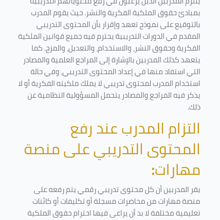
يلتزم المدربين الذين يرغبون في رفع محتوياتهم التدريبية
بمبادئ حقوق الملكية الفكرية والنشر. حيث يقوم المدرب
بالتوقيع على نموذج تعهد وإقرار بأن المحتوى التدريبي
المقدم في الدورات التدريبية يحترم فيه جميع قوانين الملكية
الفكرية وحقوق النشر، والاستخدام، والتعديل، والمزج. كما
يتعهد كذلك المدربين بالإشارة إلى المراجع العلمية والمصادر
التي استفاد منها في إعداد المحتوى التدريبي، وفي حالة
استخدام المدرب لمحتوى تدريبي لا يملك ملكيته الفكرية أو لا
يذكر فيه المراجع والمصادر يتحمل المسؤولية النظامية عن
ذلك.
التزام المدرب عند رفع
المحتوى التدريبي على منصة
مهارات
:
يقر المدربين أن كل محتوى تدريبي رقمي يتم رفعه على
منصة مهارات من محاضرات مسجلة أو تكليفات أو كائنات
تعليمية مختلفة لا بد أن يراعى فيها احترام حقوق الملكية