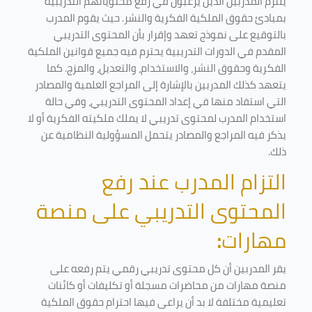
يلتزم المدربين الذين يرغبون في رفع محتوياتهم التدريبية
بمبادئ حقوق الملكية الفكرية والنشر. حيث يقوم المدرب
بالتوقيع على نموذج تعهد وإقرار بأن المحتوى التدريبي
المقدم في الدورات التدريبية يحترم فيه جميع قوانين الملكية
الفكرية وحقوق النشر، والاستخدام، والتعديل، والمزج. كما
يتعهد كذلك المدربين بالإشارة إلى المراجع العلمية والمصادر
التي استفاد منها في إعداد المحتوى التدريبي، وفي حالة
استخدام المدرب لمحتوى تدريبي لا يملك ملكيته الفكرية أو لا
يذكر فيه المراجع والمصادر يتحمل المسؤولية النظامية عن
ذلك.
التزام المدرب عند رفع
المحتوى التدريبي على منصة
مهارات
:
يقر المدربين أن كل محتوى تدريبي رقمي يتم رفعه على
منصة مهارات من محاضرات مسجلة أو تكليفات أو كائنات
تعليمية مختلفة لا بد أن يراعى فيها احترام حقوق الملكية