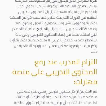
يلتزم المدربين الذين يرغبون في رفع محتوياتهم التدريبية
بمبادئ حقوق الملكية الفكرية والنشر. حيث يقوم المدرب
بالتوقيع على نموذج تعهد وإقرار بأن المحتوى التدريبي
المقدم في الدورات التدريبية يحترم فيه جميع قوانين الملكية
الفكرية وحقوق النشر، والاستخدام، والتعديل، والمزج. كما
يتعهد كذلك المدربين بالإشارة إلى المراجع العلمية والمصادر
التي استفاد منها في إعداد المحتوى التدريبي، وفي حالة
استخدام المدرب لمحتوى تدريبي لا يملك ملكيته الفكرية أو لا
يذكر فيه المراجع والمصادر يتحمل المسؤولية النظامية عن
ذلك.
التزام المدرب عند رفع
المحتوى التدريبي على منصة
مهارات
:
يقر المدربين أن كل محتوى تدريبي رقمي يتم رفعه على
منصة مهارات من محاضرات مسجلة أو تكليفات أو كائنات
تعليمية مختلفة لا بد أن يراعى فيها احترام حقوق الملكية