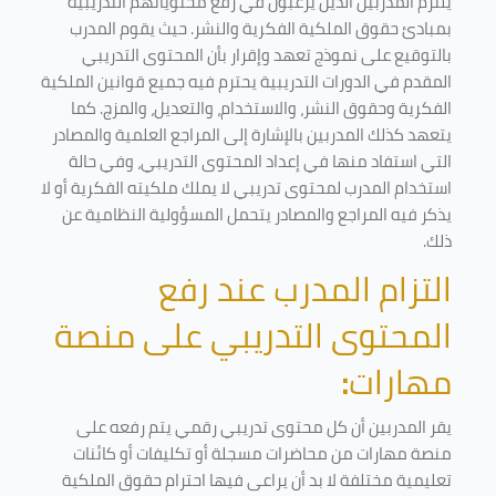
يلتزم المدربين الذين يرغبون في رفع محتوياتهم التدريبية
بمبادئ حقوق الملكية الفكرية والنشر. حيث يقوم المدرب
بالتوقيع على نموذج تعهد وإقرار بأن المحتوى التدريبي
المقدم في الدورات التدريبية يحترم فيه جميع قوانين الملكية
الفكرية وحقوق النشر، والاستخدام، والتعديل، والمزج. كما
يتعهد كذلك المدربين بالإشارة إلى المراجع العلمية والمصادر
التي استفاد منها في إعداد المحتوى التدريبي، وفي حالة
استخدام المدرب لمحتوى تدريبي لا يملك ملكيته الفكرية أو لا
يذكر فيه المراجع والمصادر يتحمل المسؤولية النظامية عن
ذلك.
التزام المدرب عند رفع
المحتوى التدريبي على منصة
مهارات
:
يقر المدربين أن كل محتوى تدريبي رقمي يتم رفعه على
منصة مهارات من محاضرات مسجلة أو تكليفات أو كائنات
تعليمية مختلفة لا بد أن يراعى فيها احترام حقوق الملكية