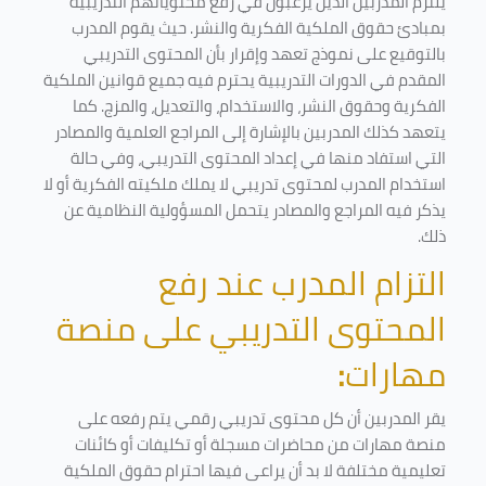
يلتزم المدربين الذين يرغبون في رفع محتوياتهم التدريبية
بمبادئ حقوق الملكية الفكرية والنشر. حيث يقوم المدرب
بالتوقيع على نموذج تعهد وإقرار بأن المحتوى التدريبي
المقدم في الدورات التدريبية يحترم فيه جميع قوانين الملكية
الفكرية وحقوق النشر، والاستخدام، والتعديل، والمزج. كما
يتعهد كذلك المدربين بالإشارة إلى المراجع العلمية والمصادر
التي استفاد منها في إعداد المحتوى التدريبي، وفي حالة
استخدام المدرب لمحتوى تدريبي لا يملك ملكيته الفكرية أو لا
يذكر فيه المراجع والمصادر يتحمل المسؤولية النظامية عن
ذلك.
التزام المدرب عند رفع
المحتوى التدريبي على منصة
مهارات
:
يقر المدربين أن كل محتوى تدريبي رقمي يتم رفعه على
منصة مهارات من محاضرات مسجلة أو تكليفات أو كائنات
تعليمية مختلفة لا بد أن يراعى فيها احترام حقوق الملكية