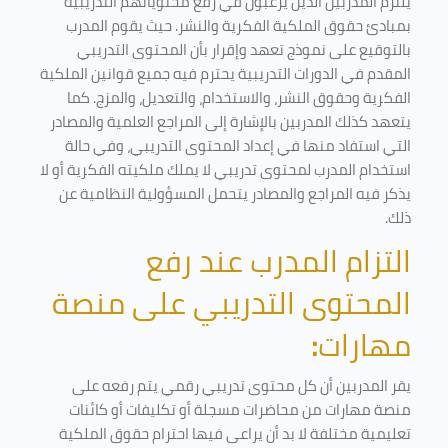
يلتزم المدربين الذين يرغبون في رفع محتوياتهم التدريبية
بمبادئ حقوق الملكية الفكرية والنشر. حيث يقوم المدرب
بالتوقيع على نموذج تعهد وإقرار بأن المحتوى التدريبي
المقدم في الدورات التدريبية يحترم فيه جميع قوانين الملكية
الفكرية وحقوق النشر، والاستخدام، والتعديل، والمزج. كما
يتعهد كذلك المدربين بالإشارة إلى المراجع العلمية والمصادر
التي استفاد منها في إعداد المحتوى التدريبي، وفي حالة
استخدام المدرب لمحتوى تدريبي لا يملك ملكيته الفكرية أو لا
يذكر فيه المراجع والمصادر يتحمل المسؤولية النظامية عن
ذلك.
التزام المدرب عند رفع
المحتوى التدريبي على منصة
مهارات
:
يقر المدربين أن كل محتوى تدريبي رقمي يتم رفعه على
منصة مهارات من محاضرات مسجلة أو تكليفات أو كائنات
تعليمية مختلفة لا بد أن يراعى فيها احترام حقوق الملكية