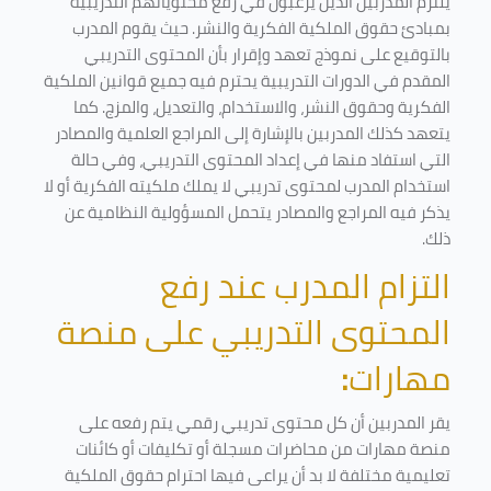
يلتزم المدربين الذين يرغبون في رفع محتوياتهم التدريبية
بمبادئ حقوق الملكية الفكرية والنشر. حيث يقوم المدرب
بالتوقيع على نموذج تعهد وإقرار بأن المحتوى التدريبي
المقدم في الدورات التدريبية يحترم فيه جميع قوانين الملكية
الفكرية وحقوق النشر، والاستخدام، والتعديل، والمزج. كما
يتعهد كذلك المدربين بالإشارة إلى المراجع العلمية والمصادر
التي استفاد منها في إعداد المحتوى التدريبي، وفي حالة
استخدام المدرب لمحتوى تدريبي لا يملك ملكيته الفكرية أو لا
يذكر فيه المراجع والمصادر يتحمل المسؤولية النظامية عن
ذلك.
التزام المدرب عند رفع
المحتوى التدريبي على منصة
مهارات
:
يقر المدربين أن كل محتوى تدريبي رقمي يتم رفعه على
منصة مهارات من محاضرات مسجلة أو تكليفات أو كائنات
تعليمية مختلفة لا بد أن يراعى فيها احترام حقوق الملكية