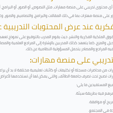
ي محتوى تدريبي على منصة مهارات، مثل النصوص، أو الصور، أو البرامج، أو 
على منصة مهارات بما في ذلك المقالات والبرامج، والتصاميم، والصور، وغ
لفكرية عند عرض المحتويات التدريبية
قوق الملكية الفكرية والنشر. حيث يقوم المدرب بالتوقيع على نموذج تعهد و
ل، والمزج. كما يتعهد كذلك المدربين بالإشارة إلى المراجع العلمية والمص
فيه المراجع والمصادر يتحمل المسؤولية النظامية عن ذلك.
لتدريبي على منصة مهارات
:
 من محاضرات مسجلة أو تكليفات أو كائنات تعليمية مختلفة لا بد أن يرا
رات تصبح تحت تصرف جامعة الطائف، والتي يمكن لها أن تستخدمها لأغراض ب
يع المستفيدين ما يلي
:
رهم فيه بطريقة سيئة
.
ريح أو موافقة
.
دة في المجتمع.