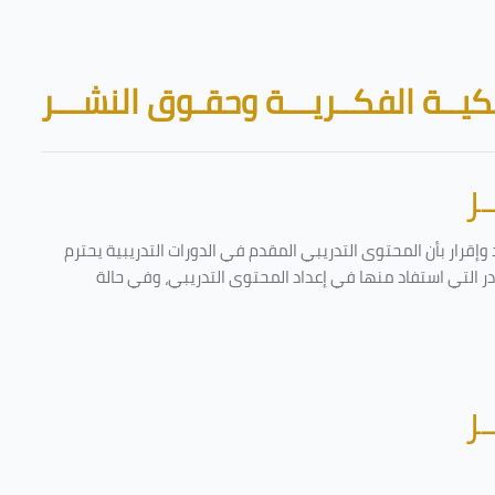
Skip to main content
Blocks
يــة الفكــريـــة وحقـوق النشـــر
ر
إقرار بأن المحتوى التدريبي المقدم في الدورات التدريبية يحترم
ادر التي استفاد منها في إعداد المحتوى التدريبي، وفي حالة
ر