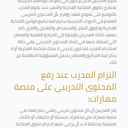
يلتزم المدربين الذين يرغبون في رفع محتوياتهم التدريبية
بمبادئ حقوق الملكية الفكرية والنشر. حيث يقوم المدرب
بالتوقيع على نموذج تعهد وإقرار بأن المحتوى التدريبي
المقدم في الدورات التدريبية يحترم فيه جميع قوانين الملكية
الفكرية وحقوق النشر، والاستخدام، والتعديل، والمزج. كما
يتعهد كذلك المدربين بالإشارة إلى المراجع العلمية والمصادر
التي استفاد منها في إعداد المحتوى التدريبي، وفي حالة
استخدام المدرب لمحتوى تدريبي لا يملك ملكيته الفكرية أو لا
يذكر فيه المراجع والمصادر يتحمل المسؤولية النظامية عن
ذلك.
التزام المدرب عند رفع
المحتوى التدريبي على منصة
مهارات
:
يقر المدربين أن كل محتوى تدريبي رقمي يتم رفعه على
منصة مهارات من محاضرات مسجلة أو تكليفات أو كائنات
تعليمية مختلفة لا بد أن يراعى فيها احترام حقوق الملكية