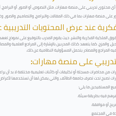
ي محتوى تدريبي على منصة مهارات، مثل النصوص، أو الصور، أو البرامج، أو 
على منصة مهارات بما في ذلك المقالات والبرامج، والتصاميم، والصور، وغ
لفكرية عند عرض المحتويات التدريبية
قوق الملكية الفكرية والنشر. حيث يقوم المدرب بالتوقيع على نموذج تعهد و
ل، والمزج. كما يتعهد كذلك المدربين بالإشارة إلى المراجع العلمية والمص
فيه المراجع والمصادر يتحمل المسؤولية النظامية عن ذلك.
لتدريبي على منصة مهارات
:
 من محاضرات مسجلة أو تكليفات أو كائنات تعليمية مختلفة لا بد أن يرا
رات تصبح تحت تصرف جامعة الطائف، والتي يمكن لها أن تستخدمها لأغراض ب
يع المستفيدين ما يلي
:
رهم فيه بطريقة سيئة
.
ريح أو موافقة
.
دة في المجتمع.