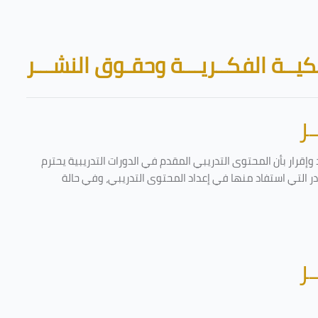
Skip to main content
Blocks
يــة الفكــريـــة وحقـوق النشـــر
ر
إقرار بأن المحتوى التدريبي المقدم في الدورات التدريبية يحترم
ادر التي استفاد منها في إعداد المحتوى التدريبي، وفي حالة
ر