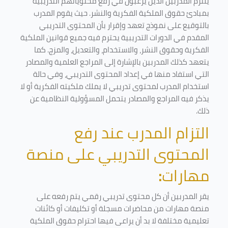
يلتزم المدربين الذين يرغبون في رفع محتوياتهم التدريبية
بمبادئ حقوق الملكية الفكرية والنشر. حيث يقوم المدرب
بالتوقيع على نموذج تعهد وإقرار بأن المحتوى التدريبي
المقدم في الدورات التدريبية يحترم فيه جميع قوانين الملكية
الفكرية وحقوق النشر، والاستخدام، والتعديل، والمزج. كما
يتعهد كذلك المدربين بالإشارة إلى المراجع العلمية والمصادر
التي استفاد منها في إعداد المحتوى التدريبي، وفي حالة
استخدام المدرب لمحتوى تدريبي لا يملك ملكيته الفكرية أو لا
يذكر فيه المراجع والمصادر يتحمل المسؤولية النظامية عن
ذلك.
التزام المدرب عند رفع
المحتوى التدريبي على منصة
مهارات
:
يقر المدربين أن كل محتوى تدريبي رقمي يتم رفعه على
منصة مهارات من محاضرات مسجلة أو تكليفات أو كائنات
تعليمية مختلفة لا بد أن يراعى فيها احترام حقوق الملكية