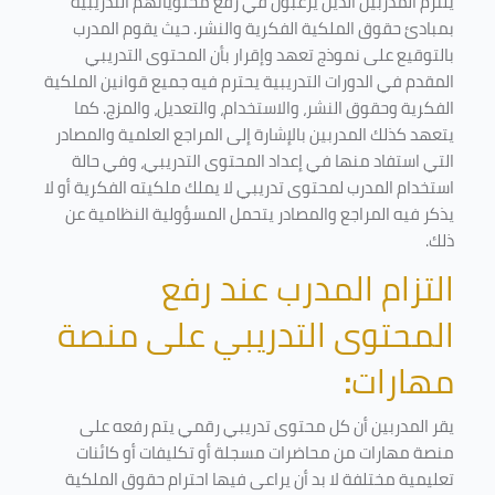
يلتزم المدربين الذين يرغبون في رفع محتوياتهم التدريبية
بمبادئ حقوق الملكية الفكرية والنشر. حيث يقوم المدرب
بالتوقيع على نموذج تعهد وإقرار بأن المحتوى التدريبي
المقدم في الدورات التدريبية يحترم فيه جميع قوانين الملكية
الفكرية وحقوق النشر، والاستخدام، والتعديل، والمزج. كما
يتعهد كذلك المدربين بالإشارة إلى المراجع العلمية والمصادر
التي استفاد منها في إعداد المحتوى التدريبي، وفي حالة
استخدام المدرب لمحتوى تدريبي لا يملك ملكيته الفكرية أو لا
يذكر فيه المراجع والمصادر يتحمل المسؤولية النظامية عن
ذلك.
التزام المدرب عند رفع
المحتوى التدريبي على منصة
مهارات
:
يقر المدربين أن كل محتوى تدريبي رقمي يتم رفعه على
منصة مهارات من محاضرات مسجلة أو تكليفات أو كائنات
تعليمية مختلفة لا بد أن يراعى فيها احترام حقوق الملكية