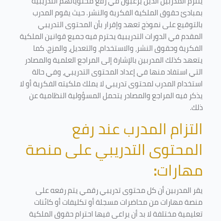
يلتزم المدربين الذين يرغبون في رفع محتوياتهم التدريبية
بمبادئ حقوق الملكية الفكرية والنشر. حيث يقوم المدرب
بالتوقيع على نموذج تعهد وإقرار بأن المحتوى التدريبي
المقدم في الدورات التدريبية يحترم فيه جميع قوانين الملكية
الفكرية وحقوق النشر، والاستخدام، والتعديل، والمزج. كما
يتعهد كذلك المدربين بالإشارة إلى المراجع العلمية والمصادر
التي استفاد منها في إعداد المحتوى التدريبي، وفي حالة
استخدام المدرب لمحتوى تدريبي لا يملك ملكيته الفكرية أو لا
يذكر فيه المراجع والمصادر يتحمل المسؤولية النظامية عن
ذلك.
التزام المدرب عند رفع
المحتوى التدريبي على منصة
مهارات
:
يقر المدربين أن كل محتوى تدريبي رقمي يتم رفعه على
منصة مهارات من محاضرات مسجلة أو تكليفات أو كائنات
تعليمية مختلفة لا بد أن يراعى فيها احترام حقوق الملكية