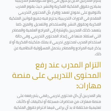
يلتزم المدربين الذين يرغبون في رفع محتوياتهم التدريبية
بمبادئ حقوق الملكية الفكرية والنشر. حيث يقوم المدرب
بالتوقيع على نموذج تعهد وإقرار بأن المحتوى التدريبي
المقدم في الدورات التدريبية يحترم فيه جميع قوانين الملكية
الفكرية وحقوق النشر، والاستخدام، والتعديل، والمزج. كما
يتعهد كذلك المدربين بالإشارة إلى المراجع العلمية والمصادر
التي استفاد منها في إعداد المحتوى التدريبي، وفي حالة
استخدام المدرب لمحتوى تدريبي لا يملك ملكيته الفكرية أو لا
يذكر فيه المراجع والمصادر يتحمل المسؤولية النظامية عن
ذلك.
التزام المدرب عند رفع
المحتوى التدريبي على منصة
مهارات
:
يقر المدربين أن كل محتوى تدريبي رقمي يتم رفعه على
منصة مهارات من محاضرات مسجلة أو تكليفات أو كائنات
تعليمية مختلفة لا بد أن يراعى فيها احترام حقوق الملكية