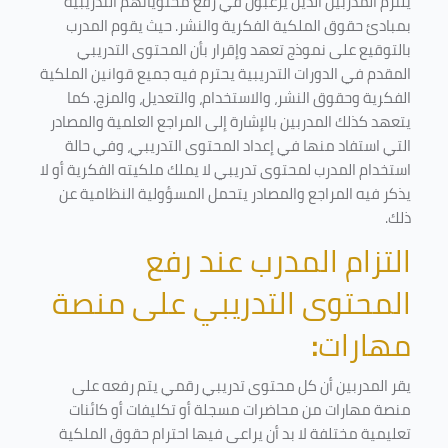
يلتزم المدربين الذين يرغبون في رفع محتوياتهم التدريبية
بمبادئ حقوق الملكية الفكرية والنشر. حيث يقوم المدرب
بالتوقيع على نموذج تعهد وإقرار بأن المحتوى التدريبي
المقدم في الدورات التدريبية يحترم فيه جميع قوانين الملكية
الفكرية وحقوق النشر، والاستخدام، والتعديل، والمزج. كما
يتعهد كذلك المدربين بالإشارة إلى المراجع العلمية والمصادر
التي استفاد منها في إعداد المحتوى التدريبي، وفي حالة
استخدام المدرب لمحتوى تدريبي لا يملك ملكيته الفكرية أو لا
يذكر فيه المراجع والمصادر يتحمل المسؤولية النظامية عن
ذلك.
التزام المدرب عند رفع
المحتوى التدريبي على منصة
مهارات
:
يقر المدربين أن كل محتوى تدريبي رقمي يتم رفعه على
منصة مهارات من محاضرات مسجلة أو تكليفات أو كائنات
تعليمية مختلفة لا بد أن يراعى فيها احترام حقوق الملكية