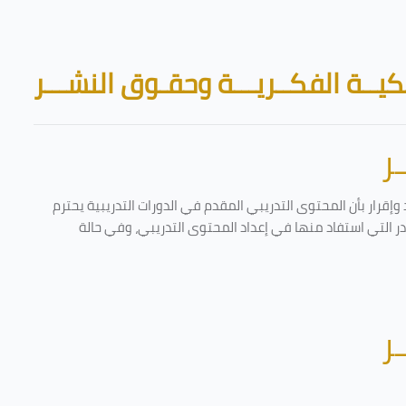
Skip to main content
Blocks
يــة الفكــريـــة وحقـوق النشـــر
ر
إقرار بأن المحتوى التدريبي المقدم في الدورات التدريبية يحترم
ادر التي استفاد منها في إعداد المحتوى التدريبي، وفي حالة
ر