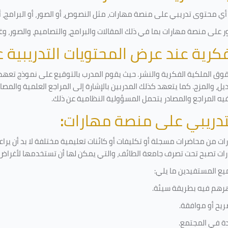
ي محتوى تدريبي على منصة مهارات، مثل النصوص، أو الصور، أو البرامج، أو 
على منصة مهارات بما في ذلك المقالات والبرامج، والتصاميم، والصور، وغ
لفكرية عند عرض المحتويات التدريبية
قوق الملكية الفكرية والنشر. حيث يقوم المدرب بالتوقيع على نموذج تعهد و
ل، والمزج. كما يتعهد كذلك المدربين بالإشارة إلى المراجع العلمية والمص
فيه المراجع والمصادر يتحمل المسؤولية النظامية عن ذلك.
لتدريبي على منصة مهارات
:
 من محاضرات مسجلة أو تكليفات أو كائنات تعليمية مختلفة لا بد أن يرا
رات تصبح تحت تصرف جامعة الطائف، والتي يمكن لها أن تستخدمها لأغراض ب
يع المستفيدين ما يلي
:
رهم فيه بطريقة سيئة
.
ريح أو موافقة
.
دة في المجتمع.