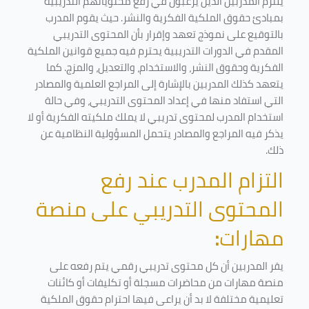
يلتزم المدربين الذين يرغبون في رفع محتوياتهم التدريبية
بمبادئ حقوق الملكية الفكرية والنشر. حيث يقوم المدرب
بالتوقيع على نموذج تعهد وإقرار بأن المحتوى التدريبي
المقدم في الدورات التدريبية يحترم فيه جميع قوانين الملكية
الفكرية وحقوق النشر، والاستخدام، والتعديل، والمزج. كما
يتعهد كذلك المدربين بالإشارة إلى المراجع العلمية والمصادر
التي استفاد منها في إعداد المحتوى التدريبي، وفي حالة
استخدام المدرب لمحتوى تدريبي لا يملك ملكيته الفكرية أو لا
يذكر فيه المراجع والمصادر يتحمل المسؤولية النظامية عن
ذلك.
التزام المدرب عند رفع
المحتوى التدريبي على منصة
مهارات
:
يقر المدربين أن كل محتوى تدريبي رقمي يتم رفعه على
منصة مهارات من محاضرات مسجلة أو تكليفات أو كائنات
تعليمية مختلفة لا بد أن يراعى فيها احترام حقوق الملكية