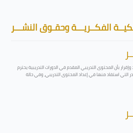
Skip to main content
Blocks
يــة الفكــريـــة وحقـوق النشـــر
ر
إقرار بأن المحتوى التدريبي المقدم في الدورات التدريبية يحترم
ادر التي استفاد منها في إعداد المحتوى التدريبي، وفي حالة
ر