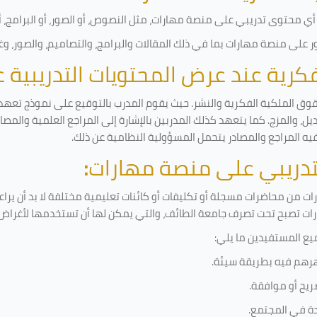
ي محتوى تدريبي على منصة مهارات، مثل النصوص، أو الصور، أو البرامج، أو 
على منصة مهارات بما في ذلك المقالات والبرامج، والتصاميم، والصور، وغ
لفكرية عند عرض المحتويات التدريبية
قوق الملكية الفكرية والنشر. حيث يقوم المدرب بالتوقيع على نموذج تعهد و
ل، والمزج. كما يتعهد كذلك المدربين بالإشارة إلى المراجع العلمية والمص
فيه المراجع والمصادر يتحمل المسؤولية النظامية عن ذلك.
لتدريبي على منصة مهارات
:
 من محاضرات مسجلة أو تكليفات أو كائنات تعليمية مختلفة لا بد أن يرا
رات تصبح تحت تصرف جامعة الطائف، والتي يمكن لها أن تستخدمها لأغراض ب
يع المستفيدين ما يلي
:
رهم فيه بطريقة سيئة
.
ريح أو موافقة
.
دة في المجتمع.