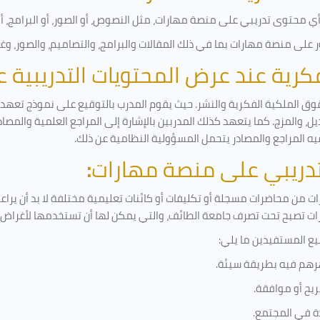
 محتوى تدريبي على منصة مهارات، مثل النصوص، أو الصور، أو البرامج، أو ا
على منصة مهارات بما في ذلك المقالات والبرامج، والتصاميم، والصور، وغ
لفكرية عند عرض المحتويات التدريبية
وق الملكية الفكرية والنشر. حيث يقوم المدرب بالتوقيع على نموذج تعهد وإ
ل، والمزج. كما يتعهد كذلك المدربين بالإشارة إلى المراجع العلمية والمصا
يه المراجع والمصادر يتحمل المسؤولية النظامية عن ذلك.
لتدريبي على منصة مهارات
:
 من محاضرات مسجلة أو تكليفات أو كائنات تعليمية مختلفة لا بد أن يراع
رات تصبح تحت تصرف جامعة الطائف، والتي يمكن لها أن تستخدمها لأغراض ب
يع المستفيدين ما يلي
:
رهم فيه بطريقة سيئة
.
يح أو موافقة
.
دة في المجتمع.