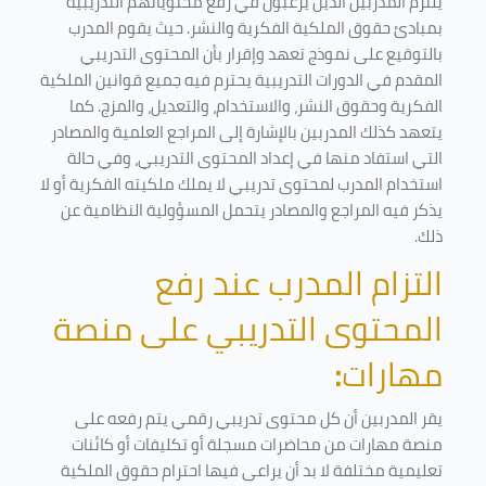
يلتزم المدربين الذين يرغبون في رفع محتوياتهم التدريبية
بمبادئ حقوق الملكية الفكرية والنشر. حيث يقوم المدرب
بالتوقيع على نموذج تعهد وإقرار بأن المحتوى التدريبي
المقدم في الدورات التدريبية يحترم فيه جميع قوانين الملكية
الفكرية وحقوق النشر، والاستخدام، والتعديل، والمزج. كما
يتعهد كذلك المدربين بالإشارة إلى المراجع العلمية والمصادر
التي استفاد منها في إعداد المحتوى التدريبي، وفي حالة
استخدام المدرب لمحتوى تدريبي لا يملك ملكيته الفكرية أو لا
يذكر فيه المراجع والمصادر يتحمل المسؤولية النظامية عن
ذلك.
التزام المدرب عند رفع
المحتوى التدريبي على منصة
مهارات
:
يقر المدربين أن كل محتوى تدريبي رقمي يتم رفعه على
منصة مهارات من محاضرات مسجلة أو تكليفات أو كائنات
تعليمية مختلفة لا بد أن يراعى فيها احترام حقوق الملكية