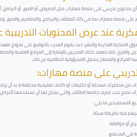
 محتوى تدريبي على منصة مهارات، مثل النصوص، أو الصور، أو البرامج، أو ا
على منصة مهارات بما في ذلك المقالات والبرامج، والتصاميم، والصور، وغ
لفكرية عند عرض المحتويات التدريبية
وق الملكية الفكرية والنشر. حيث يقوم المدرب بالتوقيع على نموذج تعهد وإ
ل، والمزج. كما يتعهد كذلك المدربين بالإشارة إلى المراجع العلمية والمصا
يه المراجع والمصادر يتحمل المسؤولية النظامية عن ذلك.
لتدريبي على منصة مهارات
:
 من محاضرات مسجلة أو تكليفات أو كائنات تعليمية مختلفة لا بد أن يراع
رات تصبح تحت تصرف جامعة الطائف، والتي يمكن لها أن تستخدمها لأغراض ب
يع المستفيدين ما يلي
:
رهم فيه بطريقة سيئة
.
يح أو موافقة
.
دة في المجتمع.