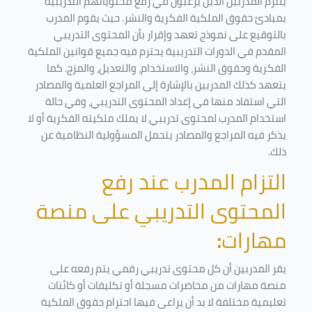
يلتزم المدربين الذين يرغبون في رفع محتوياتهم التدريبية
بمبادئ حقوق الملكية الفكرية والنشر. حيث يقوم المدرب
بالتوقيع على نموذج تعهد وإقرار بأن المحتوى التدريبي
المقدم في الدورات التدريبية يحترم فيه جميع قوانين الملكية
الفكرية وحقوق النشر، والاستخدام، والتعديل، والمزج. كما
يتعهد كذلك المدربين بالإشارة إلى المراجع العلمية والمصادر
التي استفاد منها في إعداد المحتوى التدريبي، وفي حالة
استخدام المدرب لمحتوى تدريبي لا يملك ملكيته الفكرية أو لا
يذكر فيه المراجع والمصادر يتحمل المسؤولية النظامية عن
ذلك.
التزام المدرب عند رفع
المحتوى التدريبي على منصة
مهارات
:
يقر المدربين أن كل محتوى تدريبي رقمي يتم رفعه على
منصة مهارات من محاضرات مسجلة أو تكليفات أو كائنات
تعليمية مختلفة لا بد أن يراعى فيها احترام حقوق الملكية