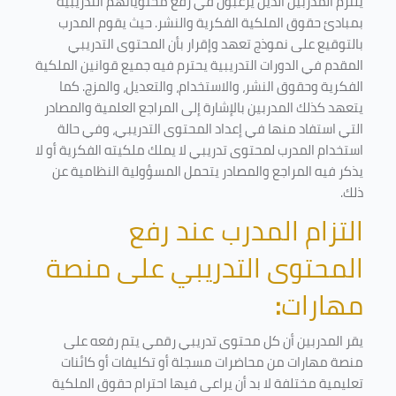
يلتزم المدربين الذين يرغبون في رفع محتوياتهم التدريبية
بمبادئ حقوق الملكية الفكرية والنشر. حيث يقوم المدرب
بالتوقيع على نموذج تعهد وإقرار بأن المحتوى التدريبي
المقدم في الدورات التدريبية يحترم فيه جميع قوانين الملكية
الفكرية وحقوق النشر، والاستخدام، والتعديل، والمزج. كما
يتعهد كذلك المدربين بالإشارة إلى المراجع العلمية والمصادر
التي استفاد منها في إعداد المحتوى التدريبي، وفي حالة
استخدام المدرب لمحتوى تدريبي لا يملك ملكيته الفكرية أو لا
يذكر فيه المراجع والمصادر يتحمل المسؤولية النظامية عن
ذلك.
التزام المدرب عند رفع
المحتوى التدريبي على منصة
مهارات
:
يقر المدربين أن كل محتوى تدريبي رقمي يتم رفعه على
منصة مهارات من محاضرات مسجلة أو تكليفات أو كائنات
تعليمية مختلفة لا بد أن يراعى فيها احترام حقوق الملكية