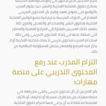
يلتزم المدربين الذين يرغبون في رفع محتوياتهم التدريبية
بمبادئ حقوق الملكية الفكرية والنشر. حيث يقوم المدرب
بالتوقيع على نموذج تعهد وإقرار بأن المحتوى التدريبي
المقدم في الدورات التدريبية يحترم فيه جميع قوانين الملكية
الفكرية وحقوق النشر، والاستخدام، والتعديل، والمزج. كما
يتعهد كذلك المدربين بالإشارة إلى المراجع العلمية والمصادر
التي استفاد منها في إعداد المحتوى التدريبي، وفي حالة
استخدام المدرب لمحتوى تدريبي لا يملك ملكيته الفكرية أو لا
يذكر فيه المراجع والمصادر يتحمل المسؤولية النظامية عن
ذلك.
التزام المدرب عند رفع
المحتوى التدريبي على منصة
مهارات
:
يقر المدربين أن كل محتوى تدريبي رقمي يتم رفعه على
منصة مهارات من محاضرات مسجلة أو تكليفات أو كائنات
تعليمية مختلفة لا بد أن يراعى فيها احترام حقوق الملكية