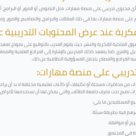
 محتوى تدريبي على منصة مهارات، مثل النصوص، أو الصور، أو البرامج، أو ا
على منصة مهارات بما في ذلك المقالات والبرامج، والتصاميم، والصور، وغ
لفكرية عند عرض المحتويات التدريبية
وق الملكية الفكرية والنشر. حيث يقوم المدرب بالتوقيع على نموذج تعهد وإ
ل، والمزج. كما يتعهد كذلك المدربين بالإشارة إلى المراجع العلمية والمصا
يه المراجع والمصادر يتحمل المسؤولية النظامية عن ذلك.
لتدريبي على منصة مهارات
:
 من محاضرات مسجلة أو تكليفات أو كائنات تعليمية مختلفة لا بد أن يراع
رات تصبح تحت تصرف جامعة الطائف، والتي يمكن لها أن تستخدمها لأغراض ب
يع المستفيدين ما يلي
:
رهم فيه بطريقة سيئة
.
يح أو موافقة
.
دة في المجتمع.