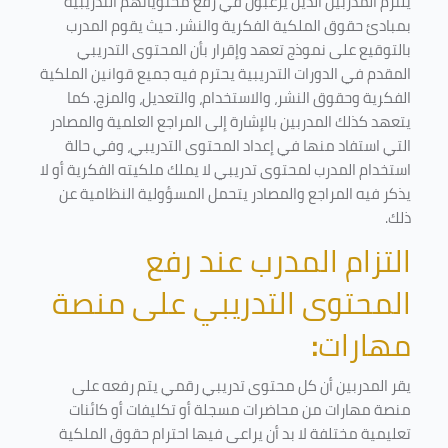
يلتزم المدربين الذين يرغبون في رفع محتوياتهم التدريبية
بمبادئ حقوق الملكية الفكرية والنشر. حيث يقوم المدرب
بالتوقيع على نموذج تعهد وإقرار بأن المحتوى التدريبي
المقدم في الدورات التدريبية يحترم فيه جميع قوانين الملكية
الفكرية وحقوق النشر، والاستخدام، والتعديل، والمزج. كما
يتعهد كذلك المدربين بالإشارة إلى المراجع العلمية والمصادر
التي استفاد منها في إعداد المحتوى التدريبي، وفي حالة
استخدام المدرب لمحتوى تدريبي لا يملك ملكيته الفكرية أو لا
يذكر فيه المراجع والمصادر يتحمل المسؤولية النظامية عن
ذلك.
التزام المدرب عند رفع
المحتوى التدريبي على منصة
مهارات
:
يقر المدربين أن كل محتوى تدريبي رقمي يتم رفعه على
منصة مهارات من محاضرات مسجلة أو تكليفات أو كائنات
تعليمية مختلفة لا بد أن يراعى فيها احترام حقوق الملكية