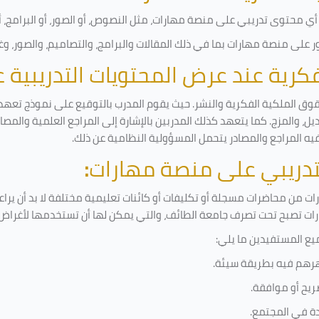
ي محتوى تدريبي على منصة مهارات، مثل النصوص، أو الصور، أو البرامج، أو 
على منصة مهارات بما في ذلك المقالات والبرامج، والتصاميم، والصور، وغ
لفكرية عند عرض المحتويات التدريبية
قوق الملكية الفكرية والنشر. حيث يقوم المدرب بالتوقيع على نموذج تعهد و
ل، والمزج. كما يتعهد كذلك المدربين بالإشارة إلى المراجع العلمية والمص
فيه المراجع والمصادر يتحمل المسؤولية النظامية عن ذلك.
لتدريبي على منصة مهارات
:
 من محاضرات مسجلة أو تكليفات أو كائنات تعليمية مختلفة لا بد أن يرا
رات تصبح تحت تصرف جامعة الطائف، والتي يمكن لها أن تستخدمها لأغراض ب
يع المستفيدين ما يلي
:
رهم فيه بطريقة سيئة
.
ريح أو موافقة
.
دة في المجتمع.