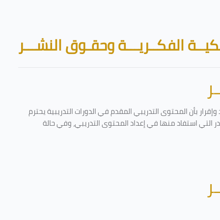
Skip to main content
Blocks
يــة الفكــريـــة وحقـوق النشـــر
ر
إقرار بأن المحتوى التدريبي المقدم في الدورات التدريبية يحترم
ادر التي استفاد منها في إعداد المحتوى التدريبي، وفي حالة
ر