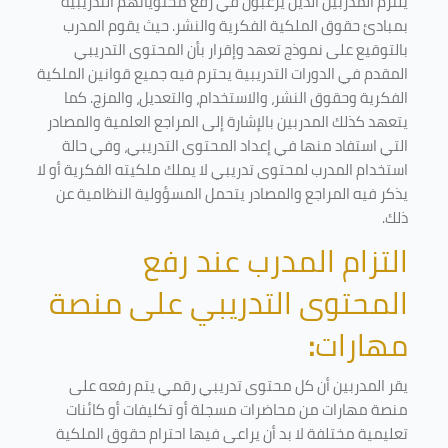
يلتزم المدربين الذين يرغبون في رفع محتوياتهم التدريبية
بمبادئ حقوق الملكية الفكرية والنشر. حيث يقوم المدرب
بالتوقيع على نموذج تعهد وإقرار بأن المحتوى التدريبي
المقدم في الدورات التدريبية يحترم فيه جميع قوانين الملكية
الفكرية وحقوق النشر، والاستخدام، والتعديل، والمزج. كما
يتعهد كذلك المدربين بالإشارة إلى المراجع العلمية والمصادر
التي استفاد منها في إعداد المحتوى التدريبي، وفي حالة
استخدام المدرب لمحتوى تدريبي لا يملك ملكيته الفكرية أو لا
يذكر فيه المراجع والمصادر يتحمل المسؤولية النظامية عن
ذلك.
التزام المدرب عند رفع
المحتوى التدريبي على منصة
مهارات
:
يقر المدربين أن كل محتوى تدريبي رقمي يتم رفعه على
منصة مهارات من محاضرات مسجلة أو تكليفات أو كائنات
تعليمية مختلفة لا بد أن يراعى فيها احترام حقوق الملكية