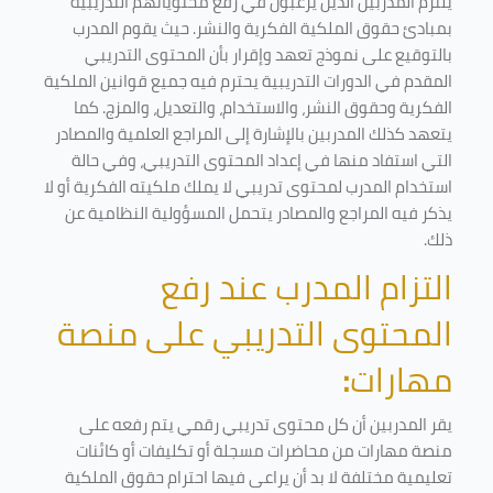
يلتزم المدربين الذين يرغبون في رفع محتوياتهم التدريبية
بمبادئ حقوق الملكية الفكرية والنشر. حيث يقوم المدرب
بالتوقيع على نموذج تعهد وإقرار بأن المحتوى التدريبي
المقدم في الدورات التدريبية يحترم فيه جميع قوانين الملكية
الفكرية وحقوق النشر، والاستخدام، والتعديل، والمزج. كما
يتعهد كذلك المدربين بالإشارة إلى المراجع العلمية والمصادر
التي استفاد منها في إعداد المحتوى التدريبي، وفي حالة
استخدام المدرب لمحتوى تدريبي لا يملك ملكيته الفكرية أو لا
يذكر فيه المراجع والمصادر يتحمل المسؤولية النظامية عن
ذلك.
التزام المدرب عند رفع
المحتوى التدريبي على منصة
مهارات
:
يقر المدربين أن كل محتوى تدريبي رقمي يتم رفعه على
منصة مهارات من محاضرات مسجلة أو تكليفات أو كائنات
تعليمية مختلفة لا بد أن يراعى فيها احترام حقوق الملكية