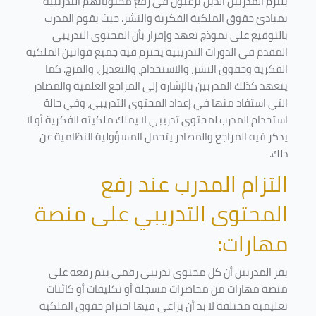
يلتزم المدربين الذين يرغبون في رفع محتوياتهم التدريبية
بمبادئ حقوق الملكية الفكرية والنشر. حيث يقوم المدرب
بالتوقيع على نموذج تعهد وإقرار بأن المحتوى التدريبي
المقدم في الدورات التدريبية يحترم فيه جميع قوانين الملكية
الفكرية وحقوق النشر، والاستخدام، والتعديل، والمزج. كما
يتعهد كذلك المدربين بالإشارة إلى المراجع العلمية والمصادر
التي استفاد منها في إعداد المحتوى التدريبي، وفي حالة
استخدام المدرب لمحتوى تدريبي لا يملك ملكيته الفكرية أو لا
يذكر فيه المراجع والمصادر يتحمل المسؤولية النظامية عن
ذلك.
التزام المدرب عند رفع
المحتوى التدريبي على منصة
مهارات
:
يقر المدربين أن كل محتوى تدريبي رقمي يتم رفعه على
منصة مهارات من محاضرات مسجلة أو تكليفات أو كائنات
تعليمية مختلفة لا بد أن يراعى فيها احترام حقوق الملكية