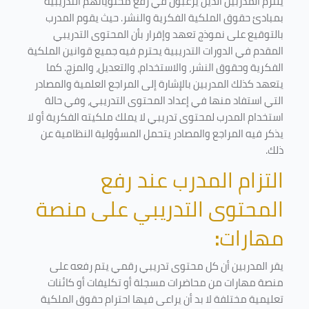
يلتزم المدربين الذين يرغبون في رفع محتوياتهم التدريبية
بمبادئ حقوق الملكية الفكرية والنشر. حيث يقوم المدرب
بالتوقيع على نموذج تعهد وإقرار بأن المحتوى التدريبي
المقدم في الدورات التدريبية يحترم فيه جميع قوانين الملكية
الفكرية وحقوق النشر، والاستخدام، والتعديل، والمزج. كما
يتعهد كذلك المدربين بالإشارة إلى المراجع العلمية والمصادر
التي استفاد منها في إعداد المحتوى التدريبي، وفي حالة
استخدام المدرب لمحتوى تدريبي لا يملك ملكيته الفكرية أو لا
يذكر فيه المراجع والمصادر يتحمل المسؤولية النظامية عن
ذلك.
التزام المدرب عند رفع
المحتوى التدريبي على منصة
مهارات
:
يقر المدربين أن كل محتوى تدريبي رقمي يتم رفعه على
منصة مهارات من محاضرات مسجلة أو تكليفات أو كائنات
تعليمية مختلفة لا بد أن يراعى فيها احترام حقوق الملكية