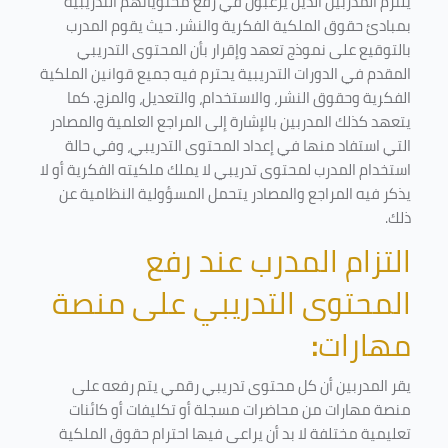
يلتزم المدربين الذين يرغبون في رفع محتوياتهم التدريبية
بمبادئ حقوق الملكية الفكرية والنشر. حيث يقوم المدرب
بالتوقيع على نموذج تعهد وإقرار بأن المحتوى التدريبي
المقدم في الدورات التدريبية يحترم فيه جميع قوانين الملكية
الفكرية وحقوق النشر، والاستخدام، والتعديل، والمزج. كما
يتعهد كذلك المدربين بالإشارة إلى المراجع العلمية والمصادر
التي استفاد منها في إعداد المحتوى التدريبي، وفي حالة
استخدام المدرب لمحتوى تدريبي لا يملك ملكيته الفكرية أو لا
يذكر فيه المراجع والمصادر يتحمل المسؤولية النظامية عن
ذلك.
التزام المدرب عند رفع
المحتوى التدريبي على منصة
مهارات
:
يقر المدربين أن كل محتوى تدريبي رقمي يتم رفعه على
منصة مهارات من محاضرات مسجلة أو تكليفات أو كائنات
تعليمية مختلفة لا بد أن يراعى فيها احترام حقوق الملكية