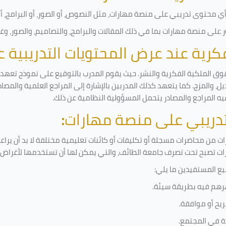
 محتوى تدريبي على منصة مهارات، مثل النصوص، أو الصور، أو البرامج، أو ا
على منصة مهارات بما في ذلك المقالات والبرامج، والتصاميم، والصور، وغ
لفكرية عند عرض المحتويات التدريبية
وق الملكية الفكرية والنشر. حيث يقوم المدرب بالتوقيع على نموذج تعهد وإ
ل، والمزج. كما يتعهد كذلك المدربين بالإشارة إلى المراجع العلمية والمصا
يه المراجع والمصادر يتحمل المسؤولية النظامية عن ذلك.
لتدريبي على منصة مهارات
:
 من محاضرات مسجلة أو تكليفات أو كائنات تعليمية مختلفة لا بد أن يراع
رات تصبح تحت تصرف جامعة الطائف، والتي يمكن لها أن تستخدمها لأغراض ب
يع المستفيدين ما يلي
:
رهم فيه بطريقة سيئة
.
يح أو موافقة
.
دة في المجتمع.